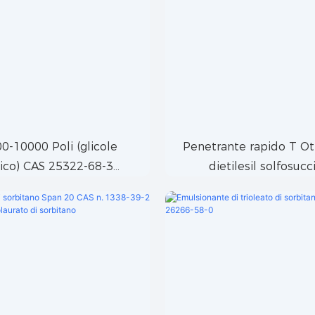
0-10000 Poli (glicole
Penetrante rapido T Ot
nico) CAS 25322-68-3
dietilesil solfosucc
englicole - Peg e Peg200