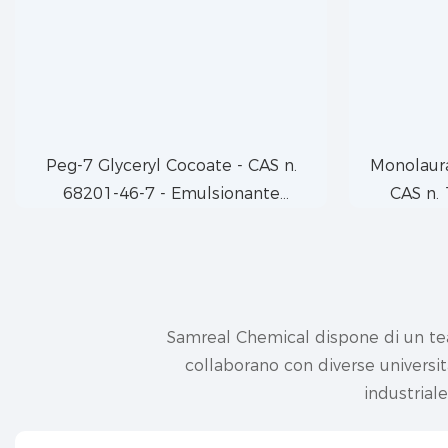
Peg-7 Glyceryl Cocoate - CAS n.
Monolaura
68201-46-7 - Emulsionante
CAS n. 
derivato dal cocco
monol
Samreal Chemical dispone di un tea
collaborano con diverse universit
industriale