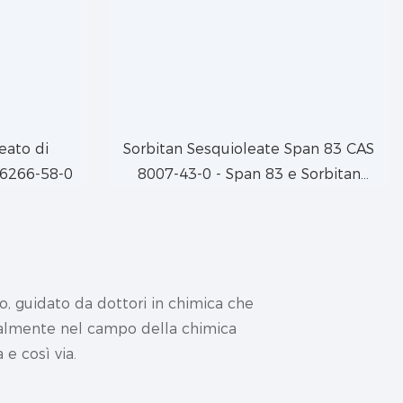
eato di
Sorbitan Sesquioleate Span 83 CAS
26266-58-0
8007-43-0 - Span 83 e Sorbitan
Sesquioleate
, guidato da dottori in chimica che
cipalmente nel campo della
chimica
a
e così via.