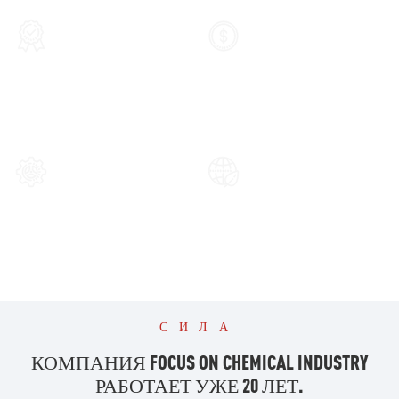
Высокое Качество
Конкурентная Цена
Поставлять высококачественную
Предлагаем
химическую продукцию.
конкурентоспособные цены.
Передовые Технологии
Никаких
Дополнительных
Передовой производственный
процесс
Открытость и прозрачность
СИЛА
КОМПАНИЯ FOCUS ON CHEMICAL INDUSTRY
РАБОТАЕТ УЖЕ 20 ЛЕТ.