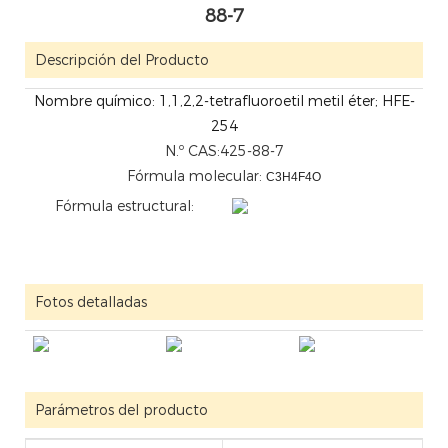
88-7
Descripción del Producto
Nombre químico: 1,1,2,2-tetrafluoroetil metil éter; HFE-
254
N.º CAS:425-88-7
Fórmula molecular:
C3H4F4O
Fórmula estructural:
Fotos detalladas
Parámetros del producto