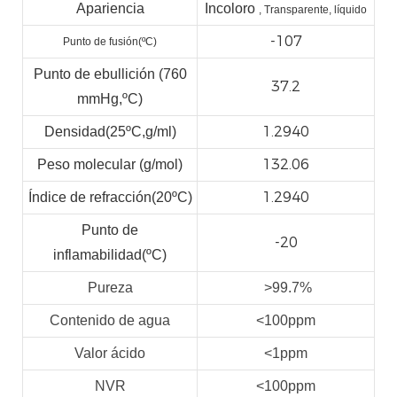
Apariencia
Incoloro
, Transparente, líquido
-107
Punto de fusión(ºC)
Punto de ebullición (760
37.2
mmHg,ºC)
1.2940
Densidad(25ºC,g/ml)
132.06
Peso molecular (g/mol)
1.2940
Índice de refracción(20ºC)
Punto de
-20
inflamabilidad(ºC)
Pureza
>99.7%
Contenido de agua
<100ppm
Valor ácido
<1ppm
NVR
<100ppm