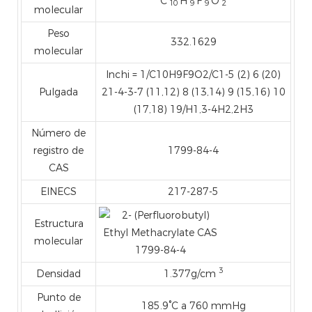
C
H
F
O
10
9
9
2
molecular
Peso
332.1629
molecular
Inchi = 1/C10H9F9O2/C1-5 (2) 6 (20)
Pulgada
21-4-3-7 (11,12) 8 (13,14) 9 (15,16) 10
(17,18) 19/H1,3-4H2,2H3
Número de
registro de
1799-84-4
CAS
EINECS
217-287-5
Estructura
molecular
3
Densidad
1.377g/cm
Punto de
185.9°C a 760 mmHg