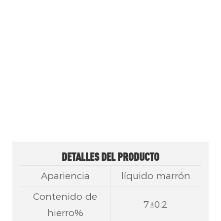
El 2-etilhexanoato de hierro (octoato
de hierro) es un secante de jabón
organometálico que se utiliza
principalmente en el secado al aire
de recubrimientos, tintas de
impresión y sistemas de secado de
aceites.
DETALLES DEL PRODUCTO
Apariencia
líquido marrón
Contenido de
7±0.2
hierro%