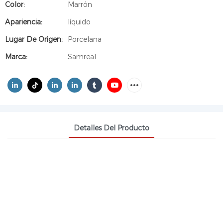
Color:
Marrón
Apariencia:
líquido
Lugar De Origen:
Porcelana
Marca:
Samreal
Detalles Del Producto
2-ETILHEXANOATO DE
HIERRO(III) CAS 7321-53-1
OCTANOATO DE HIERRO(III)