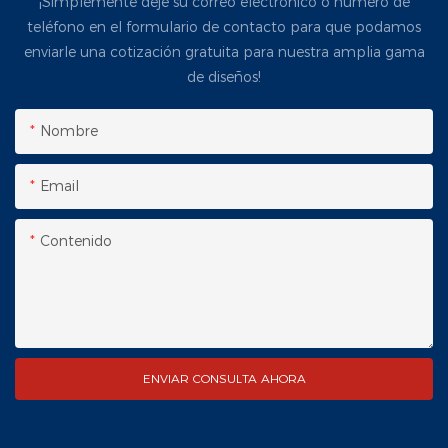
¡Simplemente deje su correo electrónico o número de
teléfono en el formulario de contacto para que podamos
enviarle una cotización gratuita para nuestra amplia gama
de diseños!
Nombre
Email
Contenido
ENVIAR CONSULTA AHORA