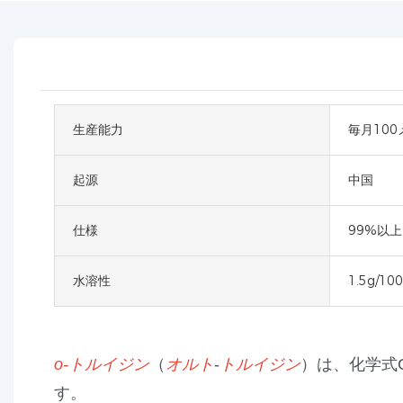
生産能力
毎月10
起源
中国
仕様
99%以上
水溶性
1.5g/10
o-
トルイジン
（
オルト
-
トルイジン
）は、化学式
す。