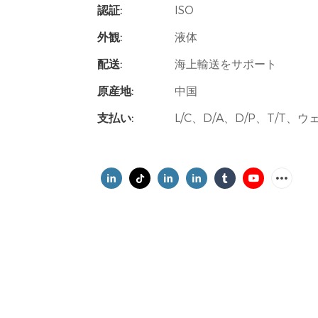
認証:
ISO
外観:
液体
配送:
海上輸送をサポート
原産地:
中国
支払い:
L/C、D/A、D/P、T/T