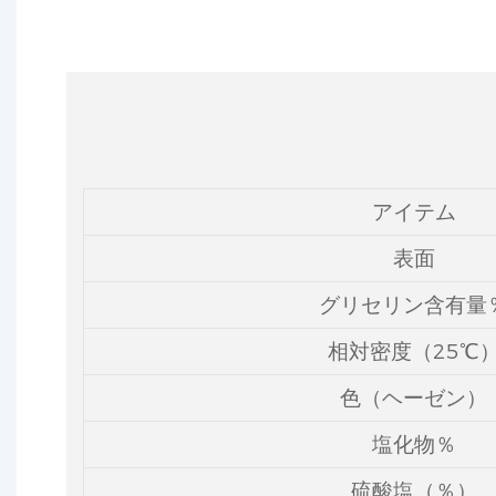
アイテム
表面
グリセリン含有量
相対密度（25℃
色（ヘーゼン）
塩化物％
硫酸塩（％）