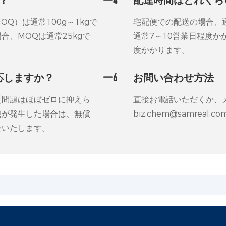
Q）は通常100g～1kgで
宅配便での配送の場合、
、MOQは通常25kgで
通常7～10営業日程度か
度かかります。
応しますか？
6
お問い合わせ方法
質問題はほぼゼロに抑えら
直接お電話いただくか、
題が発生した場合は、無償
biz.chem@samreal.co
金いたします。