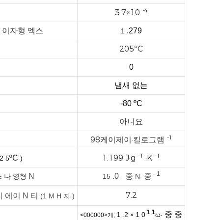
-4
3.7×10
이자형
엑스
.279
1
205ºC
0
냄새 없는
-80
ºC
아니요
-1
98케이제이·킬로그램
-1
-1
1.199 J·g
·K
ºC
2
5
)
-
1
스
N
.0
중
중
나
영형
15
N
·
7.2
티
에이
N
티
(1
M
H
지
)
1
1
중
중
1
.2
1
0
ω
<000000>게;
×
·