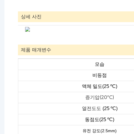
상세 사진
제품 매개변수
모습
비등점
액체 밀도(25 ºC)
증기압(20ºC)
열전도도
(25 ºC)
동점도(25 ºC)
유전 강도(2.5mm)