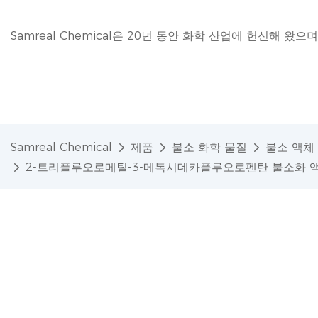
Samreal Chemical은 20년 동안 화학 산업에 헌신해 
Samreal Chemical
제품
불소 화학 물질
불소 액체
2-트리플루오로메틸-3-메톡시데카플루오로펜탄 불소화 액체 C