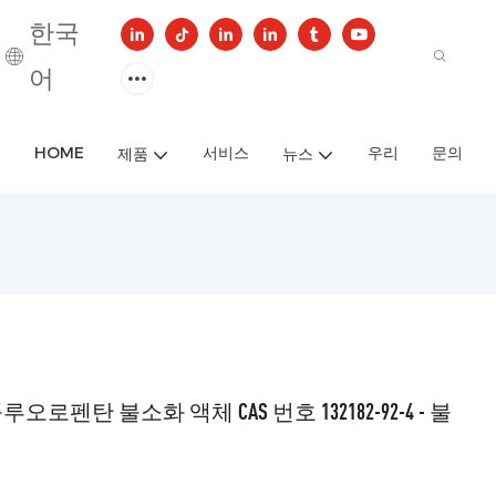
한국
어
HOME
서비스
우리
문의
제품
뉴스
체
탄 불소화 액체 CAS 번호 132182-92-4 - 불