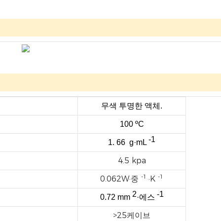
무색 투명한 액체.
100 ºC
-1
1.
66
g·mL
4.5 kpa
-1
-1
0.062W·중
·K
2
-1
0.72 mm
·에스
>25케이브