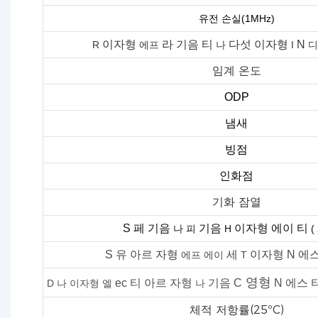
유전 손실(1MHz)
이자형
라
기음
티
다섯
이자형
N
R
에프
나
I
디
임계 온도
ODP
냄새
빙점
인화점
기화 잠열
S
페
기음
기음
이자형
에이
티
나
피
H
(
S
유
아르 자형
세
이자형
N
에
에프
에이
T
영형
ec
티
아르 자형
기음
C
N
에스
D
나
이자형
엘
나
체적 저항률(25ºC)