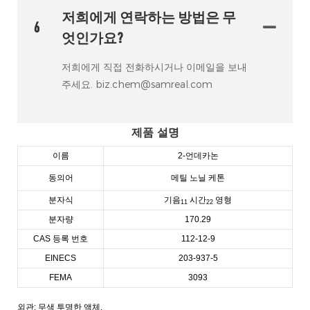
저희에게 연락하는 방법은 무
6
엇인가요?
저희에게 직접 전화하시거나 이메일을 보내
주세요. biz.chem@samreal.com
제품 설명
이름
2-언데카논
동의어
메틸 노닐 케톤
분자식
기음
시간
영형
11
22
분자량
170.29
CAS 등록 번호
112-12-9
EINECS
203-937-5
FEMA
3093
외관: 무색 투명한 액체.