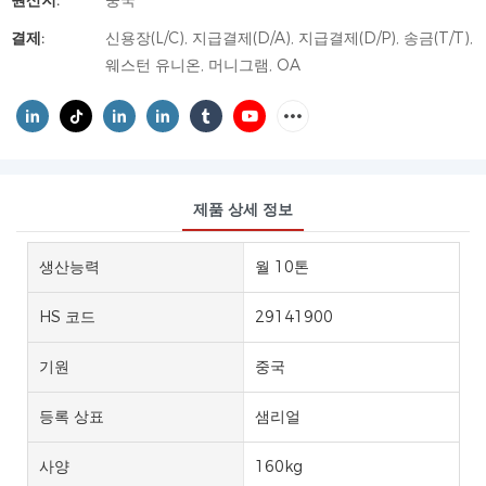
원산지:
중국
결제:
신용장(L/C), 지급결제(D/A), 지급결제(D/P), 송금(T/T),
웨스턴 유니온, 머니그램, OA
제품 상세 정보
생산능력
월 10톤
HS 코드
29141900
기원
중국
등록 상표
샘리얼
사양
160kg