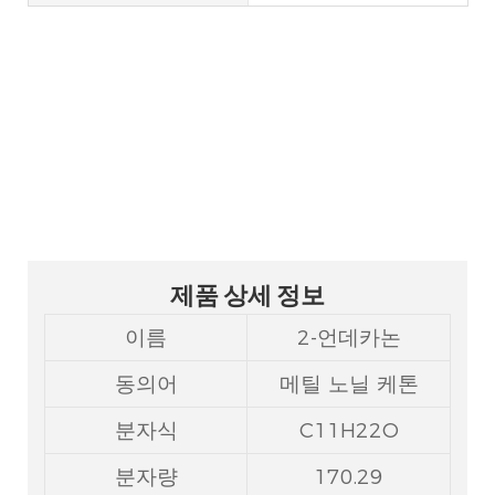
메틸 노닐 케톤 CAS 112-12-
9
제품 상세 정보
이름
2-언데카논
동의어
메틸 노닐 케톤
분자식
C11H22O
분자량
170.29