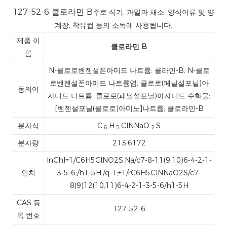
127-52-6 클로라민 B
주로 식기, 과일과 채소, 양식어류 및 양
계장, 착유컵 등의 소독에 사용됩니다.
제품 이
클로라민 B
름
N-클로로벤젠설폰아미드 나트륨; 콜라민-B; N-클로
로벤젠설폰아미드 나트륨염; 클로로(페닐설포닐)아
동의어
자니드 나트륨; 클로로(페닐설포닐)아자니드 수화물;
[벤젠설포닐(클로로)아미노]나트륨; 클로라민-B
분자식
C
H
ClNNaO
S
6
5
2
분자량
213.6172
InChI=1/C6H5ClNO2S.Na/c7-8-11(9,10)6-4-2-1-
인치
3-5-6;/h1-5H;/q-1;+1/rC6H5ClNNaO2S/c7-
8(9)12(10,11)6-4-2-1-3-5-6/h1-5H
CAS 등
127-52-6
록 번호