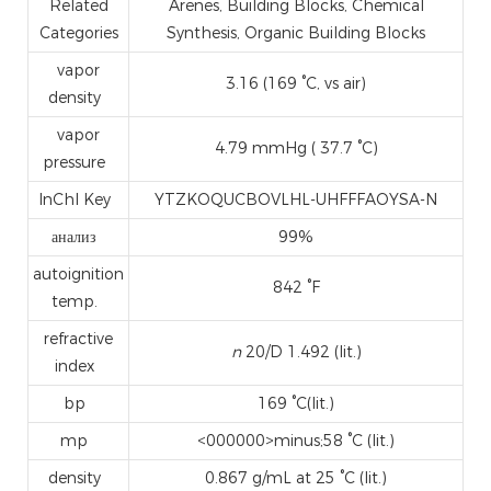
Related
Arenes, Building Blocks, Chemical
Categories
Synthesis, Organic Building Blocks
vapor
3.16 (169 °C, vs air)
density
vapor
4.79 mmHg ( 37.7 °C)
pressure
InChI Key
YTZKOQUCBOVLHL-UHFFFAOYSA-N
анализ
99%
autoignition
842 °F
temp.
refractive
n
20/D 1.492 (lit.)
index
bp
169 °C(lit.)
mp
<000000>minus;58 °C (lit.)
density
0.867 g/mL at 25 °C (lit.)