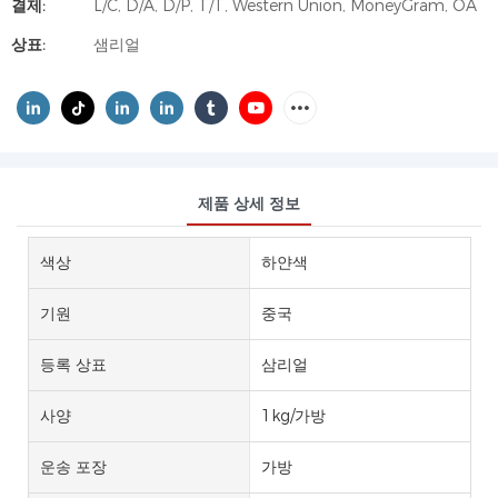
결제:
L/C, D/A, D/P, T/T, Western Union, MoneyGram, OA
상표:
샘리얼
제품 상세 정보
색상
하얀색
기원
중국
등록 상표
삼리얼
사양
1kg/가방
운송 포장
가방