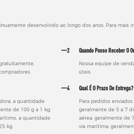
inuamente desenvolvido ao longo dos anos. Para mais 
2
Quando Posso Receber O O
gratuitamente,
Nossa equipe de venda
 compradores.
úteis.
4
Qual É O Prazo De Entrega?
dora, a quantidade
Para pedidos enviados 
te de 100 g a 1 kg;
geralmente de 5 a 7 di
rítimo, a quantidade
aérea, geralmente de 7
5 kg.
via marítima, geralment