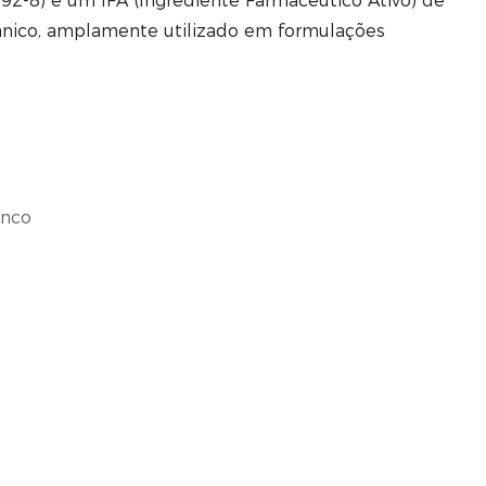
92-8) é um IFA (Ingrediente Farmacêutico Ativo) de
gânico, amplamente utilizado em formulações
anco