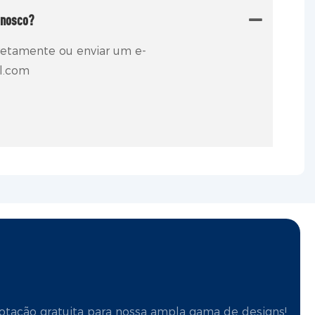
onosco?
retamente ou enviar um e-
l.com
otação gratuita para nossa ampla gama de designs!