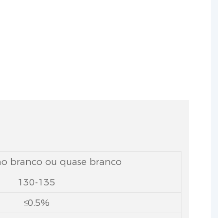
antialérgicas.
ino branco ou quase branco
130-135
≤0.5%