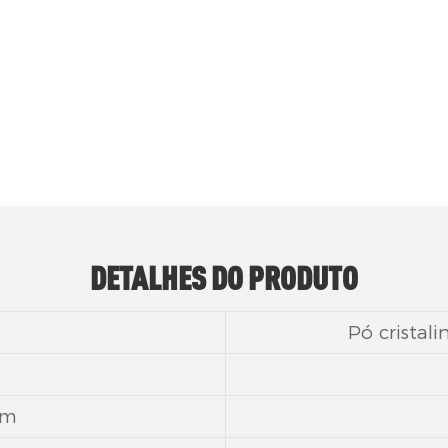
lamente utilizado em formulações farmacêuticas 
DETALHES DO PRODUTO
Pó cristal
em