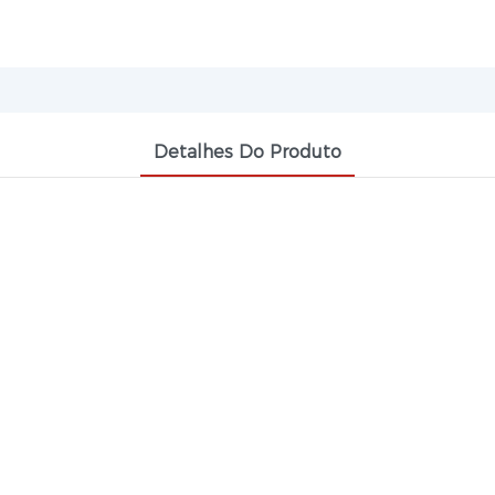
Detalhes Do Produto
NA (CAS 113-92-8) É UM IFA (INGREDI
ERMEDIÁRIO ORGÂNICO DE ALTA QUALID
92-8) é um IFA (Ingrediente Farmacêutico Ativo