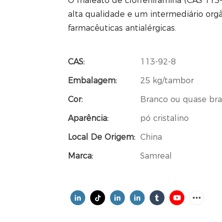
O maleato de clorfeniramina (CAS 113-
alta qualidade e um intermediário or
farmacêuticas antialérgicas.
CAS:
113-92-8
Embalagem:
25 kg/tambor
Cor:
Branco ou quase br
Aparência:
pó cristalino
Local De Origem:
China
Marca:
Samreal