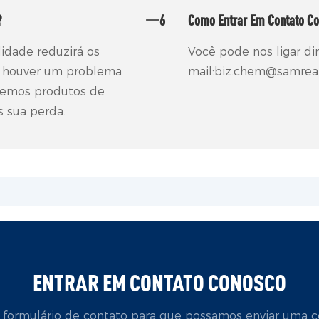
?
6
Como Entrar Em Contato C
lidade reduzirá os
Você pode nos ligar di
e houver um problema
mail:biz.chem@samrea
aremos produtos de
s sua perda.
ENTRAR EM CONTATO CONOSCO
o formulário de contato para que possamos enviar uma c