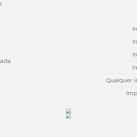
s
I
I
I
nada
I
Qualquer i
Imp