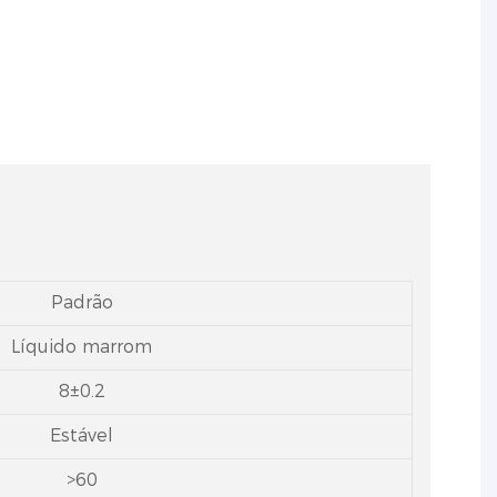
Padrão
Líquido marrom
8±0.2
Estável
>60