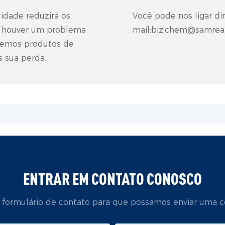
lidade reduzirá os
Você pode nos ligar di
e houver um problema
mail:biz.chem@samrea
aremos produtos de
s sua perda.
ENTRAR EM CONTATO CONOSCO
o formulário de contato para que possamos enviar uma c