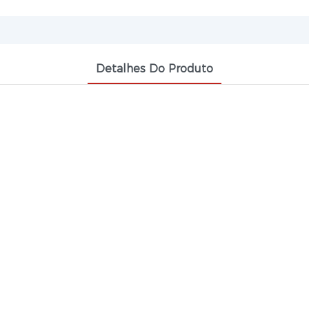
Detalhes Do Produto
O DE MANGANÊS CAS 13434-24-7 OCTOATO
e melhor desempenho de secagem do que o naftenato d
xcelente efeito de secagem para as camadas intermediár
nte utilizado em combinação com sabões de cobalto e