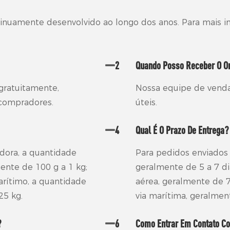
inuamente desenvolvido ao longo dos anos. Para mais 
2
Quando Posso Receber O O
gratuitamente,
Nossa equipe de venda
 compradores.
úteis.
4
Qual É O Prazo De Entrega?
dora, a quantidade
Para pedidos enviados 
te de 100 g a 1 kg;
geralmente de 5 a 7 di
rítimo, a quantidade
aérea, geralmente de 7
5 kg.
via marítima, geralment
?
6
Como Entrar Em Contato C