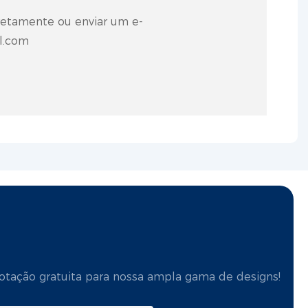
retamente ou enviar um e-
l.com
otação gratuita para nossa ampla gama de designs!