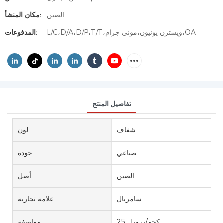
الصين
مكان المنشأ:
L/C،D/A،D/P،T/T،ويسترن يونيون،موني جرام،OA
المدفوعات:
تفاصيل المنتج
شفاف
لون
صناعي
جودة
الصين
أصل
سامريال
علامة تجارية
25 كجم/برميل
مواصفة