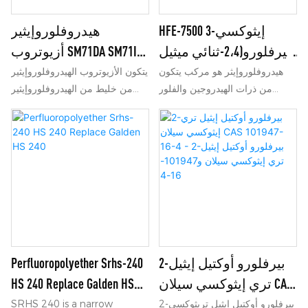
HFE-7500 3-إيثوكسي
هيدروفلوروإيثير
بيرفلورو(2،4-ثنائي ميثيل
أزيوتروب SM71DA SM71IPA
بنتان) CAS 1032934-86-3
سائل مفلور
هيدروفلوروإيثر هو مركب يتكون
يتكون الأزيوتروب الهيدروفلوروإيثير
من ذرات الهيدروجين والفلور
من خليط من الهيدروفلوروإيثير
والأكسجين والكربون، مع بنية
والمذيب العضوي، مع نقطة غليان
الأثير، وإمكانية استنفاد الأوزون
ثابتة. أثناء الغليان، تظل نسبة كل
صفر (ODP)، وإمكانية الاحتباس
مكون في الطور السائل والغازي
الحراري العالمي منخفضة (GWP).
كما هي دون تغيير؛ يتمتع هذا
الأزيوتروب بذوبان قوي وتوافق
جيد، ويمكنه إزالة بصمات الأصابع
والزيت والشحوم والشمع بشكل
فعال. مناسب للتسلل وتنظيف
الطور الغازي للمكونات الدقيقة
مثل المكونات الإلكترونية (مثل
2-بيرفلورو أوكتيل إيثيل
Perfluoropolyether Srhs-240
لوحات الدوائر، والوسائط البصرية
تري إيثوكسي سيلان CAS
HS 240 Replace Galden HS
أو المغناطيسية، والأدوات
101947-16-4 - 2-بيرفلورو
240
2-بيرفلورو أوكتيل إيثيل تريثوكسي
SRHS 240 is a narrow