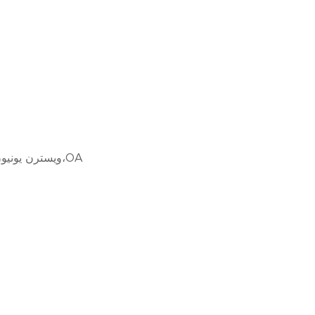
L/C،D/A،D/P،T/T،ويسترن يونيون،موني جرام،OA