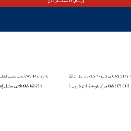
إرسال الاستفسار الآن
3-مركابتو-1،2،4-تريازول CAS 3179-31-5
N,N,N′-ثلاثي ميثيل إيثيلين ديامين CAS 142-25-6