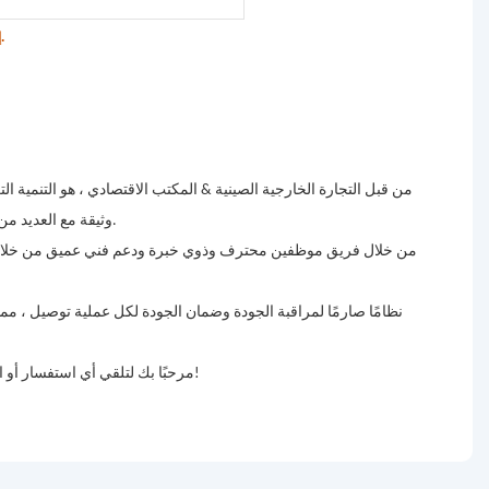
مهتم بأي من منتجاتنا ، لا تتردد في الاتصال بنا للحصول على مزيد من المعلومات.
إ
وثيقة مع العديد من الشركات المصنعة الجيدة المستقرة ، والتي تمنحنا ميزة لتزويد عملائنا بمنتجات مؤهلة وخدمات جيدة.
من خلال فريق موظفين محترف وذوي خبرة ودعم فني عميق من خلال الت
مرحبًا بك لتلقي أي استفسار أو اقتراح منك ، سوف نرد عليك في غضون 24 ساعة في يوم العمل. نأمل في بناء علاقة تعاون ودية طويلة الأجل معك!