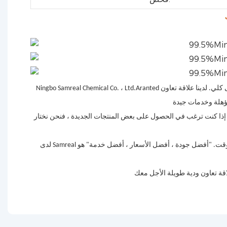
Ningbo Samreal Chemical Co. ، Ltd.Aranted من قبل التجارة الخارجية الصينية & المكتب الاقتصادي ، هو التنمية التكنولوجية الشاملة للمؤسسات الكيميائية بين الإنتاج والإنتاج والمبيعات والخدمة إلى كلي. لدينا علاقة تعاون
إذا كنت ترغب في الحصول على بعض المنتجات الجديدة ، فنحن نختار
لدى Samreal نظامًا صارمًا لمراقبة الجودة وضمان الجودة لكل عملية توصيل ، مما يساعدنا على الفوز بالشهرة والثناء من المستهلكين في الداخل والخارج طوال الوقت. "أفضل جودة ، أفضل الأسعار ، أفضل خدمة" هو