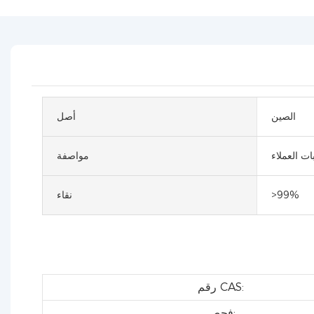
الصين
أصل
ات العملاء
مواصفة
>99%
نقاء
رقم CAS:
فحص: