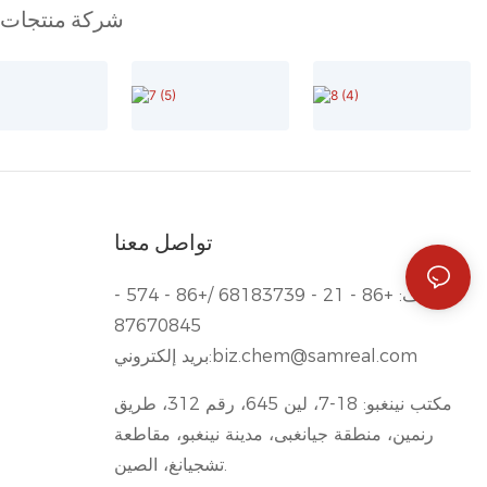
شركة منتجات كي
تواصل معنا
هاتف: +86 - 21 - 68183739 /+86 - 574 -
87670845
biz.chem@samreal.com
بريد إلكتروني:
مكتب نينغبو: 18-7، لين 645، رقم 312، طريق
رنمين، منطقة جيانغبى، مدينة نينغبو، مقاطعة
تشجيانغ، الصين.