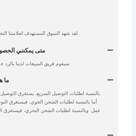
لقد شهد السوق المستهدف لعلامتنا التجارية تطوراً مستمراً على مر السنين. لمزيد من المعلومات، يرجى التواصل مع فريقنا، فنحن على أتم الاستعداد لتقديم المساعدة.
متى يمكنني الحصو
سيقوم فريق المبيعات لدينا بالرد خلال 24 ساعة في أيام العمل.
ما ه