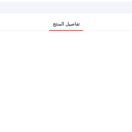
تفاصيل المنتج
كابيسيتابين CAS 154361-50-9
واجهة برمجة التطبيقات المضادة للأورام