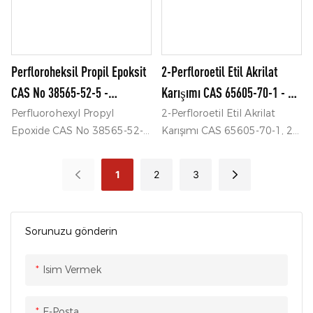
Perfloroheksil Propil Epoksit
2-Perfloroetil Etil Akrilat
CAS No 38565-52-5 -
Karışımı CAS 65605-70-1 - 2-
Perfloroheksil Propil Epoksit
Perfloroetil Etil Akrilat Ve
Perfluorohexyl Propyl
2-Perfloroetil Etil Akrilat
Epoxide CAS No 38565-52-5,
Karışımı CAS 65605-70-1, 2-
Ve 38565-52-5
65605-70-1
Perfluorohexyl Propyl
Perfloroetil Etil Akrilat
Epoxide CAS No 38565-52-5
Karışımı CAS 65605-70-1 -
1
2
3
- Ningbo Samreal Chemical
Ningbo Samreal Chemical
Co., Ltd adresinden
Co., Ltd adresinden 2-
Perfluorohexyl Propyl
Perfloroetil Etil Akrilat
Sorunuzu gönderin
Epoxide 38565-52-5
65605-70-1 hakkında
hakkında Ayrıntılar ve Fiyat
Ayrıntılar ve Fiyat bulun
Isim Vermek
bulun
E-Posta