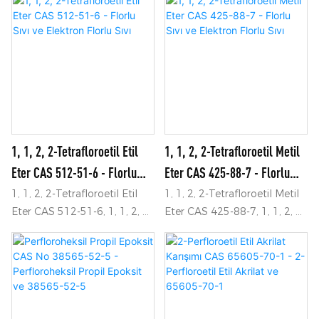
Details and Price about 2-
Details and Price about
Perfluorohexylethyltriethoxys
Fluorinated Liquid Electron
ilane 51851-37-7 from 2-
Fluorinated Liquid from 1, 1,
Perfluorohexylethyltriethoxys
2, 2-Tetrafluoroethyl-2, 2, 3,
ilane CAS 51851-37-7 -
3-Tetrafluoropropyl Ether
Ningbo Samreal Chemical
CAS 16627-68-2 - Ningbo
Co., Ltd
Samreal Chemical Co., Ltd
1, 1, 2, 2-Tetrafloroetil Etil
1, 1, 2, 2-Tetrafloroetil Metil
Eter CAS 512-51-6 - Florlu
Eter CAS 425-88-7 - Florlu
Sıvı Ve Elektron Florlu Sıvı
Sıvı Ve Elektron Florlu Sıvı
1, 1, 2, 2-Tetrafloroetil Etil
1, 1, 2, 2-Tetrafloroetil Metil
Eter CAS 512-51-6, 1, 1, 2, 2-
Eter CAS 425-88-7, 1, 1, 2, 2-
Tetrafloroetil Etil Eter CAS
Tetrafloroetil Metil Eter CAS
512-51-6&39;dan Florlu Sıvı
425-88-7&39;den Florlu Sıvı
Elektron Florlu Sıvı hakkında
Elektron Florlu Sıvı hakkında
Ayrıntılar ve Fiyat Bulun -
Ayrıntılar ve Fiyat Bulun -
Ningbo Samreal Chemical
Ningbo Samreal Chemical
Co., Ltd
Co., Ltd