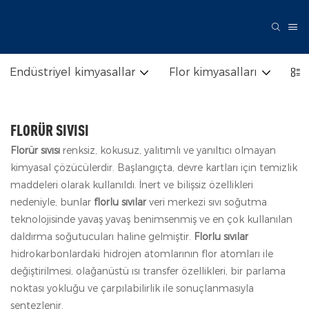
Endüstriyel kimyasallar
Flor kimyasalları
Far
FLORÜR SIVISI
Florür sıvısı
renksiz, kokusuz, yalıtımlı ve yanıltıcı olmayan
kimyasal çözücülerdir. Başlangıçta, devre kartları için temizlik
maddeleri olarak kullanıldı. İnert ve bilişsiz özellikleri
nedeniyle, bunlar
florlu sıvılar
veri merkezi sıvı soğutma
teknolojisinde yavaş yavaş benimsenmiş ve en çok kullanılan
daldırma soğutucuları haline gelmiştir.
Florlu sıvılar
hidrokarbonlardaki hidrojen atomlarının flor atomları ile
değiştirilmesi, olağanüstü ısı transfer özellikleri, bir parlama
noktası yokluğu ve çarpılabilirlik ile sonuçlanmasıyla
sentezlenir.