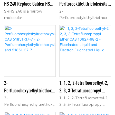
temizleyebilir. Elektronik
HS 240 Replace Galden HS
Perflorooktiletiltrietoksisilan
bileşenler (devre kartları,
240
CAS 101947-16-4 - 2-
SRHS 240 is a narrow
2-
optik veya manyetik
molecular
Perfluorooctylethyltriethoxys
Perflorooktiletiltrietoksisilan
ortamlar ve tıbbi aletler ve
perfluoropolyether product
ilane CAS 101947-16-4, 2-
Ve 101947-16-4
ürünler (cerrahi ekipman,
with excellent chemical
Perfluorooctylethyltriethoxys
implantlar ve protezler) gibi
resistance, thermal resistance
ilane CAS 101947-16-4 -
hassas bileşenlerin
and dielectric properties, non
Ningbo Samreal Chemical
infiltrasyon ve gaz fazı
toxicity, no flash point, no
Co., Ltd adresinden 2-
temizliği için uygundur.
ignition point, low viscosity
Perfluorooctylethyltriethoxys
and other characteristics,
ilane 101947-16-4 hakkında
specifically desigend for the
Ayrıntılar ve Fiyat bulun
Vapor Phase Soldering
process
2-
1, 1, 2, 2-Tetrafluoroethyl-2,
Perfluorohexylethyltriethoxy
2, 3, 3-Tetrafluoropropyl
Silane CAS 51851-37-7 - 2-
Ether CAS 16627-68-2 -
2-
1, 1, 2, 2-Tetrafluoroethyl-2,
Perfluorohexylethyltriethoxys
2, 3, 3-Tetrafluoropropyl
Perfluorohexylethyltriethoxy
Fluorinated Liquid And
ilane CAS 51851-37-7, Find
Ether CAS 16627-68-2, Find
Silane And 51851-37-7
Electron Fluorinated Liquid