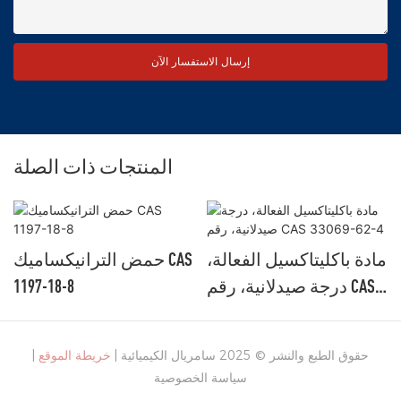
إرسال الاستفسار الآن
المنتجات ذات الصلة
مادة باكليتاكسيل الفعالة،
حمض الترانيكساميك CAS
درجة صيدلانية، رقم CAS
1197-18-8
33069-62-4
حقوق الطبع والنشر © 2025 سامريال الكيميائية |
خريطة الموقع
|
سياسة الخصوصية