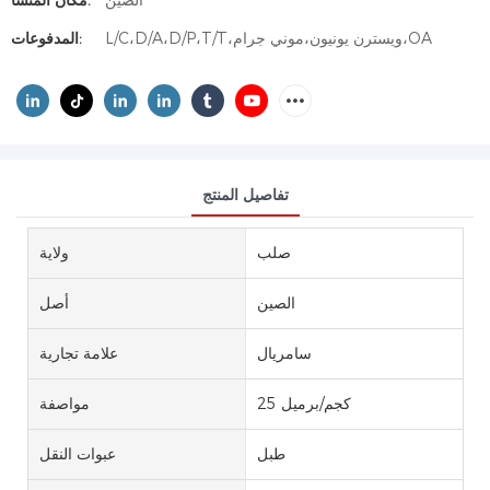
الصين
مكان المنشأ:
L/C،D/A،D/P،T/T،ويسترن يونيون،موني جرام،OA
المدفوعات:
تفاصيل المنتج
صلب
ولاية
الصين
أصل
سامريال
علامة تجارية
25 كجم/برميل
مواصفة
طبل
عبوات النقل