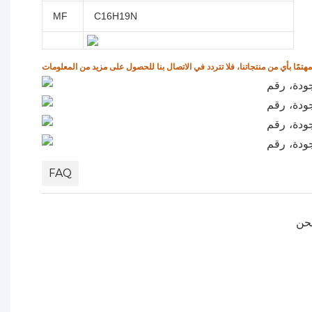
MF
C16H19N
FAQ