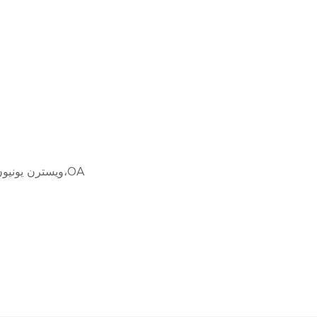
L/C،D/A،D/P،T/T،ويسترن يونيون،موني جرام،OA