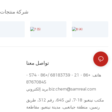
شركة منتجات كي
تواصل معنا
هاتف: +86 - 21 - 68183739 /+86 - 574 -
87670845
biz.chem@samreal.com
بريد إلكتروني:
مكتب نينغبو: 18-7، لين 645، رقم 312، طريق
رنمين، منطقة جيانغبى، مدينة نينغبو، مقاطعة