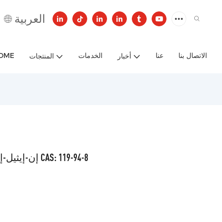
العربية
الاتصال بنا
عنا
الخدمات
OME
أخبار
المنتجات
إن-إيثيل-إن-بنزيل-إم-تولويدين عالي الجودة، رقم CAS: 119-94-8