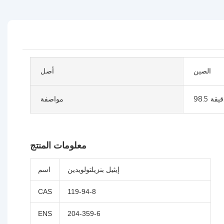
الصين
أصل
مواصفة
معلومات المنتج
إيثيل بنزيلتولويدين
اسم
CAS
119-94-8
ENS
204-359-6