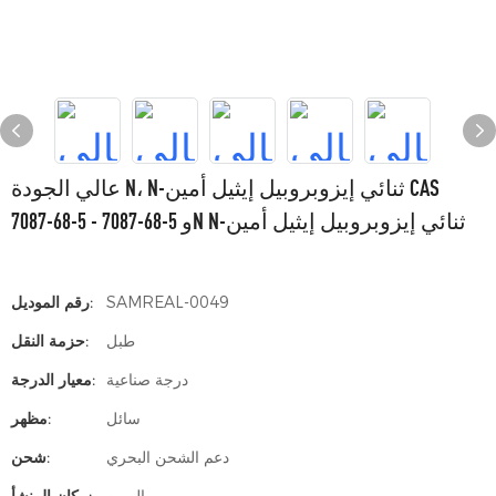
عالي الجودة N، N-ثنائي إيزوبروبيل إيثيل أمين CAS
7087-68-5 - 7087-68-5 وN N-ثنائي إيزوبروبيل إيثيل أمين
SAMREAL-0049
رقم الموديل:
طبل
حزمة النقل:
درجة صناعية
معيار الدرجة:
سائل
مظهر:
دعم الشحن البحري
شحن: