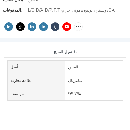
الصين
مكان المنشأ:
L/C،D/A،D/P،T/T،ويسترن يونيون،موني جرام،OA
المدفوعات:
تفاصيل المنتج
الصين
أصل
سامريال
علامة تجارية
99.7%
مواصفة
7087-68-5 N,N-ثنائي أيزوبروبيل إيثيل أمين