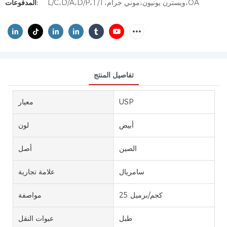
L/C،D/A،D/P،T/T،ويسترن يونيون،موني جرام،OA
المدفوعات:
تفاصيل المنتج
USP
معيار
أبيض
لون
الصين
أصل
سامريال
علامة تجارية
25 كجم/برميل
مواصفة
طبل
عبوات النقل