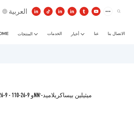
العربية
الاتصال بنا
عنا
الخدمات
OME
أخبار
المنتجات
N، N′-ميثيلين بيساكريلاميد رقم CAS 110-26-9 - 110-26-9 وNN′-ميثيلين بيساكريلاميد