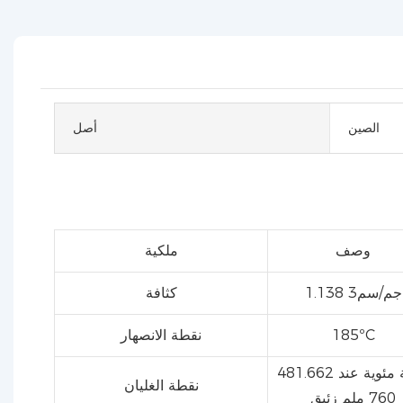
الصين
أصل
وصف
ملكية
1.138 جم/سم3
كثافة
185ºC
نقطة الانصهار
481.662 درجة مئوية عند
نقطة الغليان
760 ملم زئبق