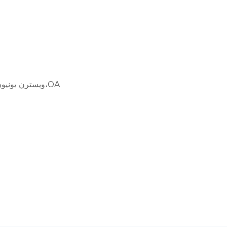
L/C،D/A،D/P،T/T،ويسترن يونيون،موني جرام،OA