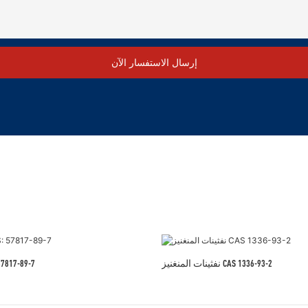
إرسال الاستفسار الآن
نفثينات المنغنيز CAS 1336-93-2
ستيفيوسايد -89-7