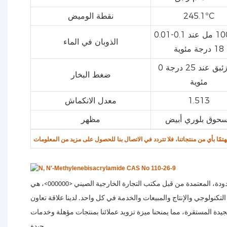
245.1ºC
نقطة الوميض
0.01-0.1 جم/100 مل عند
الذوبان في الماء
18 درجة مئوية
0 مم زئبق عند 25 درجة
ضغط البخار
مئوية
1.513
معدل الانكماش
حوق بلوري أبيض
مظهر
شركة نينغبو سامريال الكيميائية المحدودة، المعتمدة من قبل مكتب التجارة الخارجية الصيني <000000>، هي
تكنولوجي والإنتاج والمبيعات والخدمة في كل واحد. لدينا علاقة تعاون
يدة المستقرة، مما يمنحنا ميزة تزويد عملائنا بمنتجات مؤهلة وخدمات
جيدة.