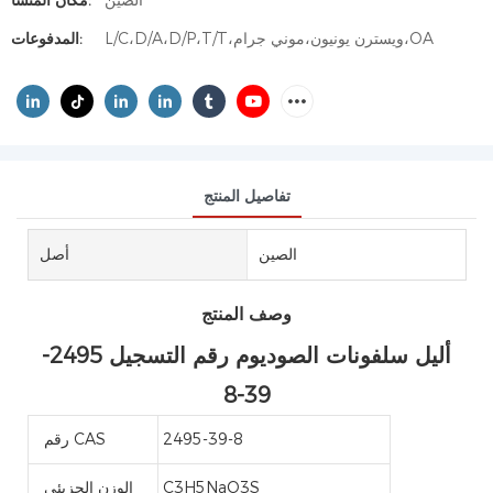
الصين
مكان المنشأ:
L/C،D/A،D/P،T/T،ويسترن يونيون،موني جرام،OA
المدفوعات:
تفاصيل المنتج
الصين
أصل
وصف المنتج
أليل سلفونات الصوديوم رقم التسجيل 2495-
39-8
2495-39-8
رقم CAS
C3H5NaO3S
الوزن الجزيئي