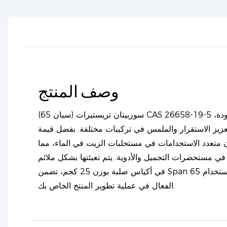
وصف المنتج
سوربيتان تريستيرات (سبان 65) CAS 26658-19-5 هو محلول مستحلب عالي الجودة،
يز الاستقرار والملمس في تركيبات مختلفة. بفضل قيمة HLB المنخفضة التي
 المكون متعدد الاستخدامات في مستحلبات الزيت في الماء، مما
 في مستحضرات التجميل والأدوية. يتم تعبئتها بشكل ملائم
في أكياس صلبة بوزن 25 كجم، تضمن Span 65 سهولة التعامل والتخزين للاستخدام
الفعال في عملية تطوير المنتج الخاص بك.