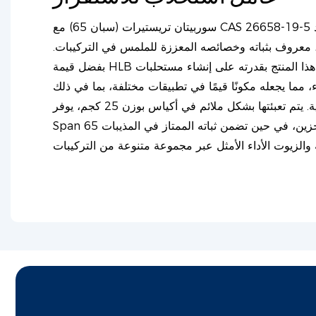
سوربيتان تريستيرات (سبان 65) مع CAS 26658-19-5 هو محلول مستحلب متعدد
 معروف بثباته وخصائصه المعززة للملمس في التركيبات.
بفضل قيمة HLB المنخفضة التي تبلغ 2.1، يتميز هذا المنتج بقدرته على إنشاء مستحلبات
 مما يجعله مكونًا قيمًا في تطبيقات مختلفة، بما في ذلك
مستحضرات التجميل والأدوية. يتم تعبئتها بشكل ملائم في أكياس بوزن 25 كجم، يوفر
Span 65 سهولة في التعامل والتخزين، في حين تضمن ثباته الممتاز في المذيبات