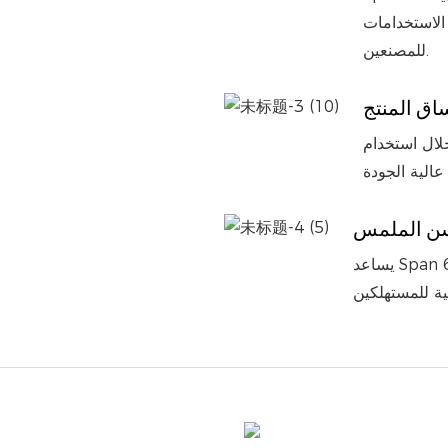
 الاستخدامات
للمصنعين.
اق المنتج
Span 65، يمكن للمصنعين تحقيق اتساق متفوق
ن الملمس
يساعد Span 65 على تحسين ملمس المنتجات، مما يؤدي إلى منتج