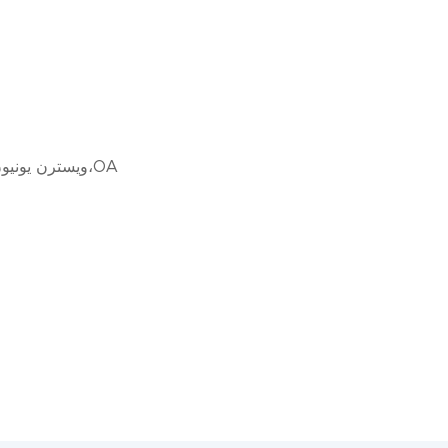
L/C،D/A،D/P،T/T،ويسترن يونيون،موني جرام،OA