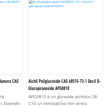
 Numero CAS
Alchil Poliglucoside CAS 68515-73-1 Decil D-
Glucopiranoside APG0810
età
APG0810 è un glicoside alchilico C8-
i. Essendo
C10, un tensioattivo non ionico