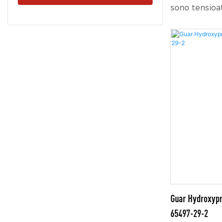
sono tensioatt
noti per le l
emulsionanti,
Rappresentan
nella formula
vasta gamma d
Guar Hydroxypr
65497-29-2