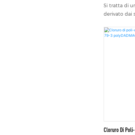
Si tratta di 
derivato dai 
naturale e ri
processo di p
modificazione
aumentare ef
dei sistemi d
proprietà reo
assottigliame
consentono a
presentare u
Se combinato 
nei sistemi 
eccellenti pr
condizionam
Cloruro Di Poli