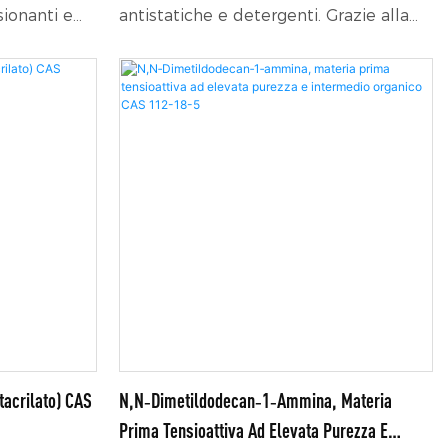
sionanti e
antistatiche e detergenti. Grazie alla
sua bassa irritabilità, può attenuare
efficacemente l'irritazione causata
dagli ingredienti anionici presenti nei
detersivi, e possiede inoltre proprietà
battericide e una facile
biodegradabilità.
acrilato) CAS
N,N‑Dimetildodecan‑1‑ammina, Materia
Prima Tensioattiva Ad Elevata Purezza E