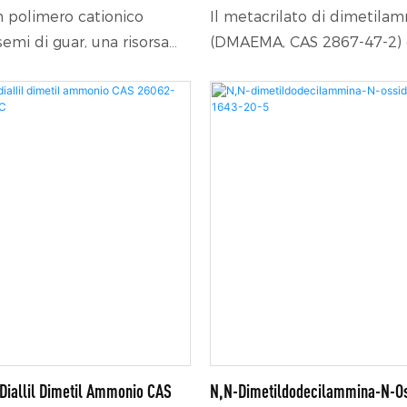
un polimero cationico
Il metacrilato di dimetila
semi di guar, una risorsa
(DMAEMA, CAS 2867-47-2) 
nnovabile, attraverso un
monomero acrilico funzion
urificazione e
elevata purezza. Come int
 chimica. È in grado di
organico, viene utilizzato p
ficacemente la viscosità
sintetizzare flocculanti cati
i formulazione. Le sue
per il trattamento delle a
logiche di
emulsioni polimeriche. Pu
nto per taglio
essere quaternizzato per p
lle formulazioni dense di
tensioattivi cationici, amp
n'eccellente spalmabilità.
utilizzati in rivestimenti, ne
con tensioattivi anionici
cartaria, nel trattamento d
per shampoo, offre
nei prodotti chimici per u
estazioni di
e in altri settori.
ento.
-Diallil Dimetil Ammonio CAS
N,N-Dimetildodecilammina-N-O