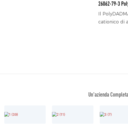
26062-79-3 Po
Il PolyDADM
cationico di
completament
Contiene un f
un radicale a
grado di dest
solidi sospes
a carica nega
reflue attrav
l'elettroneut
Un'azienda Completa 
l'adsorbiment
risultati in t
decolorazion
alghe e rimo
organiche.