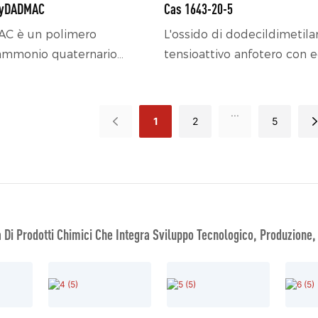
lyDADMAC
Cas 1643-20-5
AC è un polimero
L'ossido di dodecildimetil
 ammonio quaternario
tensioattivo anfotero con e
e solubile in acqua.
proprietà schiumogene, sta
orte radicale cationico e
della schiuma, emulsionant
...
dsorbente attivato, in
addensanti, ampiamente uti
1
2
5
abilizzare e flocculare i
detergenti per uso quotidi
i e le sostanze idrosolubili
nell'industria tessile (stam
tiva presenti nelle acque
e nella pulizia industriale.
erso
ralizzazione e
Di Prodotti Chimici Che Integra Sviluppo Tecnologico, Produzione,
o a ponte. Offre ottimi
ermini di flocculazione,
e, eliminazione delle
zione delle sostanze