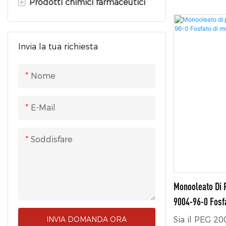
+
Prodotti chimici farmaceutici
Liquido di fluoro
biodegradabil
bassa irritaz
Prodotti chimici fine
API
capacità sch
fluorurati
Invia la tua richiesta
Intermedi farmaceutici
presenza di 
Fluoropolimero
alcalina
Eccipienti farmaceutici
Nome
E-Mail
Soddisfare
Monooleato Di P
9004-96-0 Fosf
Polietilenglico
Sia il PEG 2
INVIA DOMANDA ORA