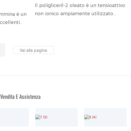
Il poligliceril-2 oleato è un tensioattivo
non ionico ampiamente utilizzato
ammina è un
come emulsionante per uso
ccellenti
alimentare, che offre eccellenti
bilizzanti
proprietà di emulsionamento,
i e
dispersione e stabilizzazione per
lizzato nei
formulazioni alimentari, cosmetiche e
ano,
industriali.
pa e tintura)
 Vendita E Assistenza