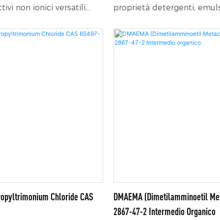
ivi non ionici versatili,
proprietà detergenti, emul
oro eccellenti capacità
lubrificanti.
 lubrificanti e disperdenti.
o additivi importanti
zione di prodotti in una
i settori industriali.
opyltrimonium Chloride CAS
DMAEMA (Dimetilamminoetil Met
2867-47-2 Intermedio Organico