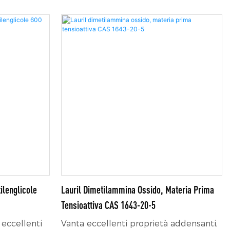
uò essere
ecologico di origine vegetale con
ergente,
eccellenti proprietà bagnanti e
 inibitore di
penetranti, resistente agli alcali e
facilmente biodegradabile,
ampiamente utilizzato nella pulizia
industriale, nelle formulazioni chimiche
per uso quotidiano e come ausiliario
agrochimico.
ilenglicole
Lauril Dimetilammina Ossido, Materia Prima
Tensioattiva CAS 1643-20-5
 eccellenti
Vanta eccellenti proprietà addensanti,