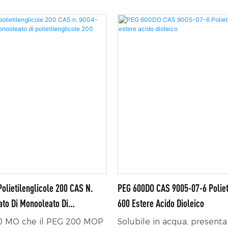
ità · Bassa tossicità e
un tensioattivo anionico, p
ione cutanea · Elevata
utilizzato anche come det
iumogena anche in
lubrificante, emulsionante e
acqua dura, acida e
ruggine.
olietilenglicole 200 CAS N.
PEG 600DO CAS 9005-07-6 Poliet
ato Di Monooleato Di
600 Estere Acido Dioleico
le 200
00 MO che il PEG 200 MOP
Solubile in acqua, presenta