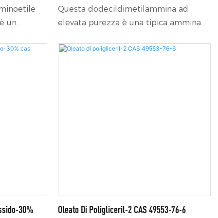
Intermedio Organico CAS 112-18-5
mminoetile
Questa dodecildimetilammina ad
è un
elevata purezza è una tipica ammina
ale ad
terziaria, ampiamente utilizzata come
ermedio
intermedio chiave per tensioattivi
er
cationici, battericidi, ammorbidenti e
onici, agenti
additivi chimici di uso quotidiano.
cque ed
ò anche
rodurre
iamente
ll'industria
elle acque,
so domestico
ssido-30%
Oleato Di Poligliceril-2 CAS 49553-76-6