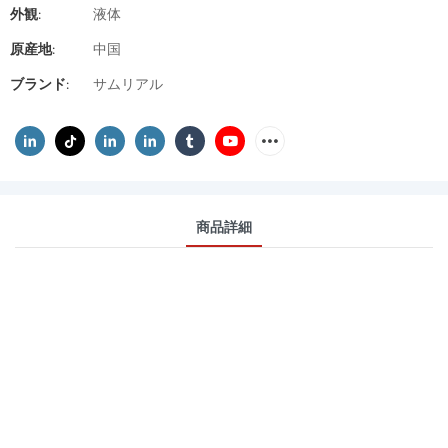
外観:
液体
原産地:
中国
ブランド:
サムリアル
商品詳細
ミリスチン酸イソプロ
ピル IPM CAS 110-27-0
ミリスチン酸イソプロピル（IPM）は、
ミリスチン酸とイソプロパノールから誘