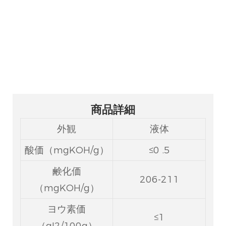
導される高純度脂肪酸エステルであり、
化粧品の保湿剤、医薬品の経皮浸透促進
剤、香料の溶剤として広く使用されてい
る。
商品詳細
外観
液体
酸価（mgKOH/g）
≤0 .5
鹸化価
206-211
（mgKOH/g）
ヨウ素価
≤1
（gI2/100g）