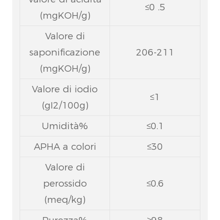
≤0 .5
(mgKOH/g)
Valore di
saponificazione
206-211
(mgKOH/g)
Valore di iodio
≤1
(gI2/100g)
Umidità%
≤0.1
APHA a colori
≤30
Valore di
perossido
≤0.6
(meq/kg)