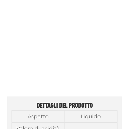
L'isopropil miristato (IPM) è un estere
di acido grasso ad elevata purezza
derivato dall'acido miristico e
dall'isopropanolo, ampiamente
utilizzato come emolliente nei
cosmetici, come potenziatore della
penetrazione transdermica nei
prodotti farmaceutici e come
solvente per le fragranze.
DETTAGLI DEL PRODOTTO
Aspetto
Liquido
Valore di acidità