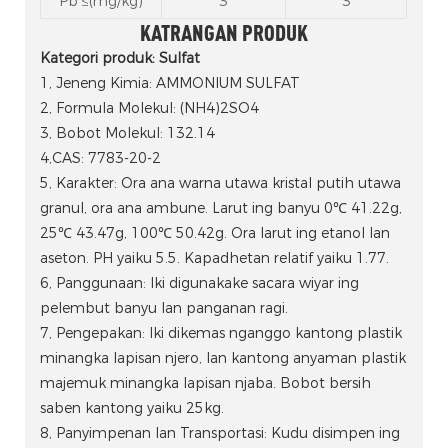
Pb ≤(mg/kg)
3
3
KATRANGAN PRODUK
Kategori produk: Sulfat
1, Jeneng Kimia: AMMONIUM SULFAT
2, Formula Molekul: (NH4)2SO4
3, Bobot Molekul: 132.14
4,CAS: 7783-20-2
5, Karakter: Ora ana warna utawa kristal putih utawa
granul, ora ana ambune. Larut ing banyu 0℃ 41.22g,
25℃ 43.47g, 100℃ 50.42g. Ora larut ing etanol lan
aseton. PH yaiku 5.5. Kapadhetan relatif yaiku 1.77.
6, Panggunaan: Iki digunakake sacara wiyar ing
pelembut banyu lan panganan ragi.
7, Pengepakan: Iki dikemas nganggo kantong plastik
minangka lapisan njero, lan kantong anyaman plastik
majemuk minangka lapisan njaba. Bobot bersih
saben kantong yaiku 25kg.
8, Panyimpenan lan Transportasi: Kudu disimpen ing