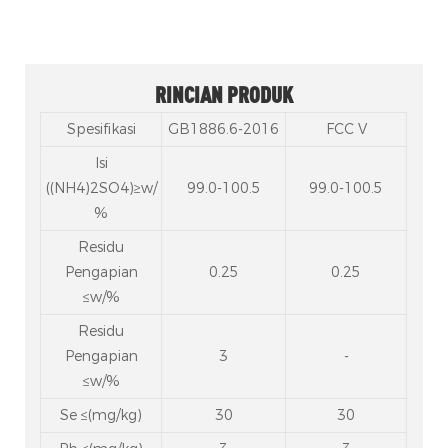
RINCIAN PRODUK
Spesifikasi
GB1886.6-2016
FCC V
Isi
((NH4)2SO4)≥w/
99.0-100.5
99.0-100.5
%
Residu
Pengapian
0.25
0.25
≤w/%
Residu
Pengapian
3
-
≤w/%
Se ≤(mg/kg)
30
30