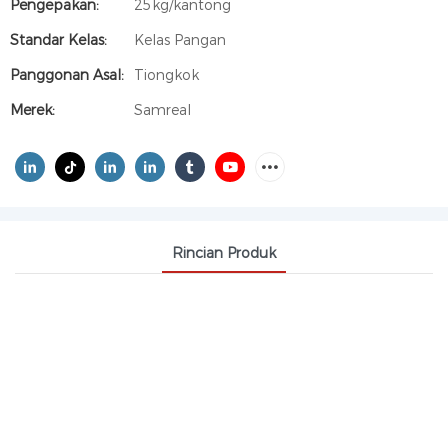
Pengepakan:
25kg/kantong
Standar Kelas:
Kelas Pangan
Panggonan Asal:
Tiongkok
Merek:
Samreal
Rincian Produk
AMONIUM SULFAT CAS 7783-20-2
Amonium sulfat [(NH₄)₂SO₄] utamane digunakake
minangka pupuk, cocok kanggo macem-macem
lemah lan tanduran. Uga bisa digunakake ing
industri tekstil, kulit, farmasi, lan liyane.