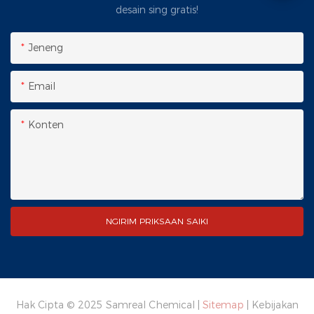
desain sing gratis!
Jeneng
Email
Konten
NGIRIM PRIKSAAN SAIKI
Hak Cipta © 2025 Samreal Chemical |
Sitemap
|
Kebijakan