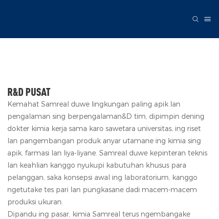
R&D PUSAT
Kemahat Samreal duwe lingkungan paling apik lan
pengalaman sing berpengalaman&D tim, dipimpin dening
dokter kimia kerja sama karo sawetara universitas, ing riset
lan pangembangan produk anyar utamane ing kimia sing
apik, farmasi lan liya-liyane. Samreal duwe kepinteran teknis
lan keahlian kanggo nyukupi kabutuhan khusus para
pelanggan, saka konsepsi awal ing laboratorium, kanggo
ngetutake tes pari lan pungkasane dadi macem-macem
produksi ukuran.
Dipandu ing pasar, kimia Samreal terus ngembangake