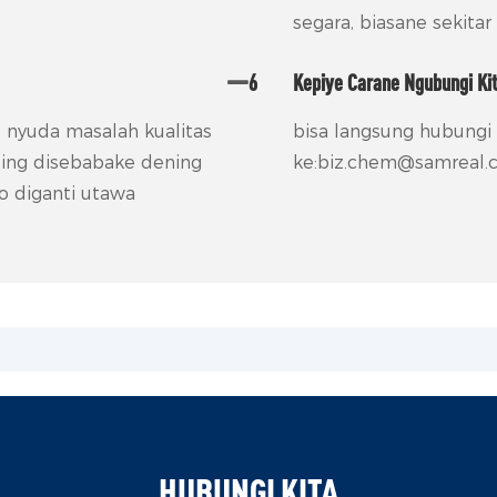
segara, biasane sekitar
6
Kepiye Carane Ngubungi Ki
al nyuda masalah kualitas
bisa langsung hubungi 
sing disebabake dening
ke:biz.chem@samreal.
go diganti utawa
HUBUNGI KITA