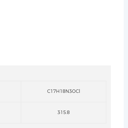
C17H18N3OCl
315.8