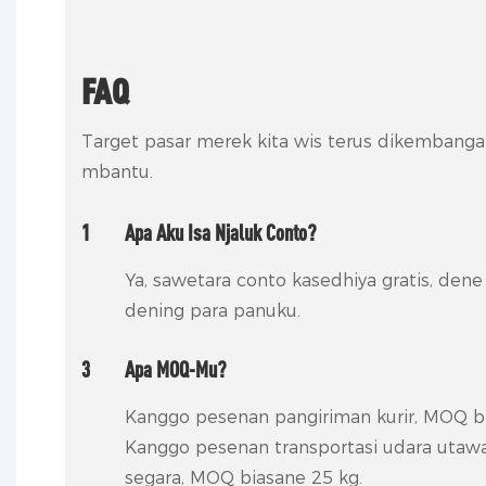
FAQ
Target pasar merek kita wis terus dikembangak
mbantu.
1
Apa Aku Isa Njaluk Conto?
Ya, sawetara conto kasedhiya gratis, dene
dening para panuku.
3
Apa MOQ-Mu?
Kanggo pesenan pangiriman kurir, MOQ bi
Kanggo pesenan transportasi udara utaw
segara, MOQ biasane 25 kg.