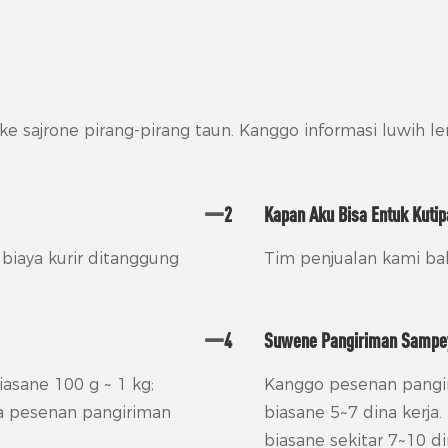
e sajrone pirang-pirang taun. Kanggo informasi luwih le
2
Kapan Aku Bisa Entuk Kuti
 biaya kurir ditanggung
Tim penjualan kami bak
4
Suwene Pangiriman Sampe
asane 100 g ~ 1 kg;
Kanggo pesenan pangir
a pesenan pangiriman
biasane 5~7 dina kerja
biasane sekitar 7~10 d