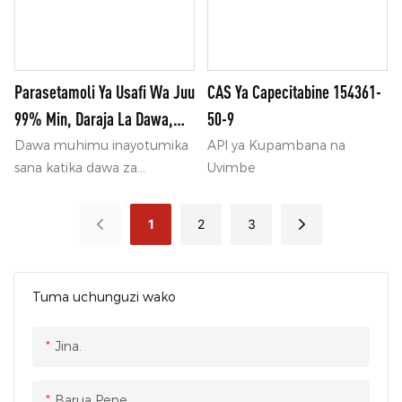
bidhaa zenye ubora wa
kuaminika kwa ushirikiano
thabiti wa watengenezaji na
huduma za kitaalamu za
Parasetamoli Ya Usafi Wa Juu
CAS Ya Capecitabine 154361-
usafirishaji nje.
99% Min, Daraja La Dawa,
50-9
Acetaminophen CAS 103-90-2
Dawa muhimu inayotumika
API ya Kupambana na
sana katika dawa za
Uvimbe
kupunguza maumivu na
kupunguza maumivu.
1
2
3
Tuma uchunguzi wako
Jina.
Barua Pepe