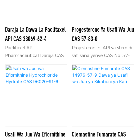
Daraja La Dawa La Paclitaxel
Progesterone Ya Usafi Wa Juu
API CAS 33069-62-4
CAS 57-83-0
Paclitaxel API
Projesteroni ni API ya steroidi
Pharmaceutical Daraja CAS
safi sana yenye CAS No. 57-
33069-62-4 malighafi kwa
83-0. Inatumika sana katika
ajili ya fomula za sindano za
maandalizi ya dawa za
kuzuia uvimbe.
homoni kwa ajili ya
matibabu ya wanawake.
Usafi Wa Juu Wa Eflornithine
Clemastine Fumarate CAS