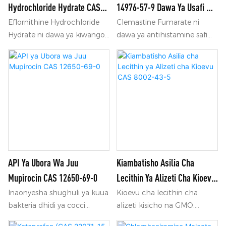
Hydrochloride Hydrate CAS
14976-57-9 Dawa Ya Usafi Wa
96020-91-6
Juu Ya Kikaboni Ya Kati
Eflornithine Hydrochloride
Clemastine Fumarate ni
Hydrate ni dawa ya kiwango
dawa ya antihistamine safi
cha juu ya kati yenye CAS
sana yenye CAS No.14976-
No.96020-91-6, inayotumika
57-9. Inatumika sana kwa ajili
sana katika usanisi wa dawa
ya kutengeneza dawa za
za kuzuia vimelea na
kuzuia mzio, ikiwa na sifa
kuondoa nywele.
thabiti za kemikali na ubora
wa kuaminika, na tunaunga
mkono usafirishaji wa
baharini kwa oda za jumla.
API Ya Ubora Wa Juu
Kiambatisho Asilia Cha
Mupirocin CAS 12650-69-0
Lecithin Ya Alizeti Cha Kioevu
CAS 8002-43-5
Inaonyesha shughuli ya kuua
Kioevu cha lecithin cha
bakteria dhidi ya cocci
alizeti kisicho na GMO.
chanya ya gramu kama vile
Kiambato cha kunyonya na