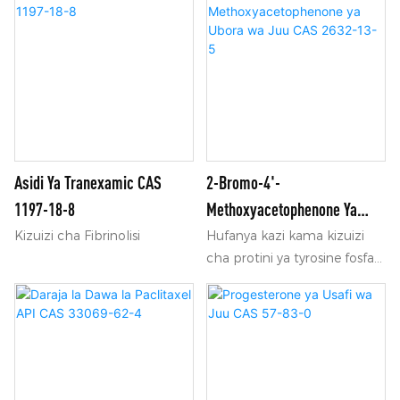
Asidi Ya Tranexamic CAS
2-Bromo-4'-
1197-18-8
Methoxyacetophenone Ya
Ubora Wa Juu CAS 2632-13-5
Kizuizi cha Fibrinolisi
Hufanya kazi kama kizuizi
cha protini ya tyrosine fosfati
(PTP)