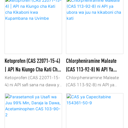
staphylococci na
kubeba virutubisho kwa ajili
streptococci, na
ya chakula, virutubisho,
inaonyeshwa kwa
dawa na vipodozi.
maambukizi ya ngozi ya
bakteria ikiwa ni pamoja na
impetigo, furunculosis, n.k.
Ketoprofen (CAS 22071-15-4)
Chlorpheniramine Maleate
| API Na Kiungo Cha Kati Cha
(CAS 113-92-8) Ni API Ya
Kikaboni Kwa Kupambana Na
Ubora Wa Juu Na Kikaboni
Ketoprofen (CAS 22071-15-
Chlorpheniramine Maleate
4) ni API safi sana na dawa ya
(CAS 113-92-8) ni API ya
Uvimbe
Cha Kati
kikaboni, inayotumika sana
kiwango cha juu na ya kati ya
kama dawa isiyo ya steroidal
kikaboni, inayotumika sana
ya kuzuia uchochezi (NSAID)
katika michanganyiko ya
kwa ajili ya kupunguza
dawa za kuzuia mzio.
maumivu na misombo ya
kuzuia uchochezi. Tunatoa