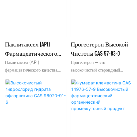
Паклитаксел (API)
Прогестерон Высокой
Фармацевтического
Чистоты CAS 57-83-0
Качества, CAS 33069-62-4
Паклитаксел (API)
Прогестерон — это
фармацевтического качества,
высокочистый стероидный
CAS 33069-62-4, сырье для
активный фармацевтический
противоопухолевых
ингредиент с номером CAS 57-
инъекционных препаратов.
83-0. Он широко используется в
гормональных
фармацевтических препаратах
для гинекологического лечения.