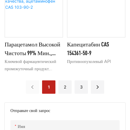
Противовоспалительн
Органический
противовоспалительного
в противоаллергических
препарата (НПВП) для
фармацевтических препаратах.
Ых Препаратов
Промежуточный
обезболивания и в
Продукт.
противовоспалительных
препаратах. Мы поставляем
продукцию надежного качества,
Парацетамол Высокой
Капецитабин CAS
поддерживая стабильные
Чистоты 99% Мин.,
154361-50-9
партнерские отношения с
Фармацевтического
Ключевой фармацевтический
Противоопухолевый API
производителями и
промежуточный продукт,
Качества,
предоставляя профессиональные
широко используемый в
Ацетаминофен CAS 103-
услуги по экспорту.
жаропонижающих и
1
2
3
90-2
обезболивающих препаратах.
Отправьте свой запрос
Имя