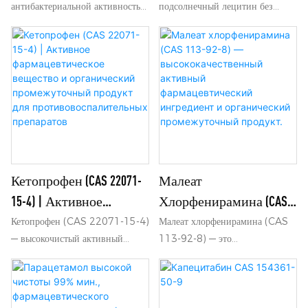
антибактериальной активностью
подсолнечный лецитин без
Ингредиент
Эмульгатор, CAS 8002-43-
в отношении
ГМО. Эмульгатор и носитель
Мупироцин CAS 12650-
5
грамположительных кокков,
питательных веществ с «чистым
69-0
таких как стафилококки и
составом» для пищевых
стрептококки, и показан при
продуктов, пищевых добавок,
бактериальных инфекциях кожи,
фармацевтической и
включая импетиго, фурункулез и
косметической
др.
промышленности.
Кетопрофен (CAS 22071-
Малеат
15-4) | Активное
Хлорфенирамина (CAS
Фармацевтическое
113-92-8) —
Кетопрофен (CAS 22071-15-4)
Малеат хлорфенирамина (CAS
— высокочистый активный
113-92-8) — это
Вещество И
Высококачественный
фармацевтический ингредиент и
высококачественное активное
Органический
Активный
органический промежуточный
фармацевтическое вещество и
Промежуточный
Фармацевтический
продукт, широко используемый
органический промежуточный
Продукт Для
Ингредиент И
в качестве нестероидного
продукт, широко используемый