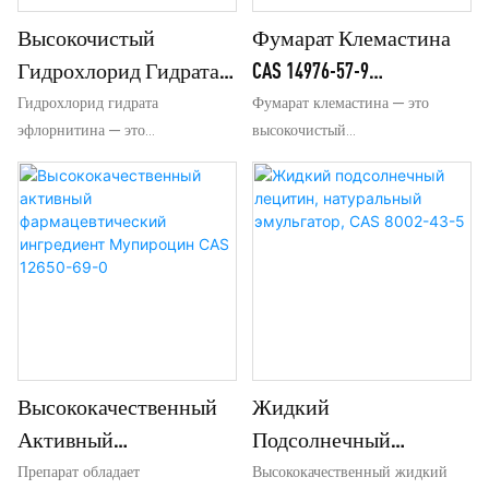
Высокочистый
Фумарат Клемастина
Гидрохлорид Гидрата
CAS 14976-57-9
Эфлорнитина CAS 96020-
Высокочистый
Гидрохлорид гидрата
Фумарат клемастина — это
эфлорнитина — это
высокочистый
91-6
Фармацевтический
высококачественный
фармацевтический
Органический
фармацевтический
промежуточный продукт для
Промежуточный
промежуточный продукт с
производства антигистаминных
Продукт
номером CAS 96020-91-6,
препаратов с номером CAS
широко применяемый в синтезе
14976-57-9. Он широко
противопаразитарных
используется в производстве
препаратов и средств для
противоаллергических
удаления волос.
препаратов, отличается
стабильными химическими
свойствами и надежным
Высококачественный
Жидкий
качеством, и мы поддерживаем
Активный
Подсолнечный
морские перевозки для крупных
Фармацевтический
Лецитин, Натуральный
Препарат обладает
Высококачественный жидкий
заказов.