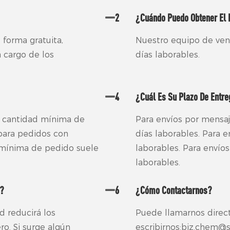
2
¿Cuándo Puedo Obtener El
 forma gratuita,
Nuestro equipo de ven
 cargo de los
días laborables.
4
¿Cuál Es Su Plazo De Entr
a cantidad mínima de
Para envíos por mensaje
para pedidos con
días laborables. Para e
d mínima de pedido suele
laborables. Para envíos
laborables.
d?
6
¿Cómo Contactarnos?
d reducirá los
Puede llamarnos dire
o. Si surge algún
escribirnos:biz.chem@