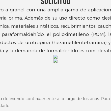
SOLICITUD
o a granel con una amplia gama de aplicacione
ia prima. Además de su uso directo como desinf
ca, materiales sintéticos, recubrimientos, caucho,
paraformaldehído, el polioximetileno (POM), las
oductos de urotropina (hexametilentetramina) y lo
da y la demanda de formaldehído es considerab
o definiendo continuamente a lo largo de los años. Par
arle.