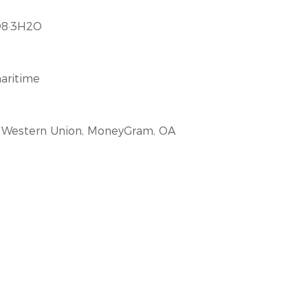
8·3H2O
maritime
/T, Western Union, MoneyGram, OA