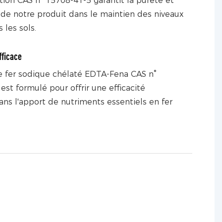
tion CAS n° 15708-41-5 garantit la pureté et
té de notre produit dans le maintien des niveaux
 les sols.
fficace
e fer sodique chélaté EDTA-Fena CAS n°
est formulé pour offrir une efficacité
ns l'apport de nutriments essentiels en fer
.