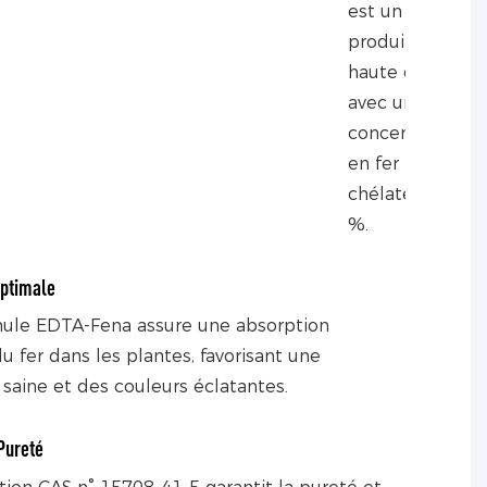
est un
produit de
haute qualité
avec une
concentration
en fer
chélaté de 13
%.
Optimale
mule EDTA-Fena assure une absorption
u fer dans les plantes, favorisant une
 saine et des couleurs éclatantes.
Pureté