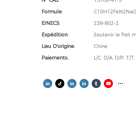
N° CAS:
15708-41-5
Formule:
C10H12FeN2NaO
EINECS:
239-802-2
Expédition:
Soutenir le fret 
Lieu D'origine:
Chine
Paiements:
L/C, D/A, D/P, T