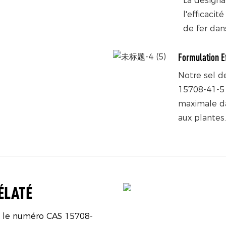
La désigna
l'efficaci
de fer dans
Formulation E
Notre sel d
15708-41-5 
maximale da
aux plantes
ÉLATÉ
c le numéro CAS 15708-