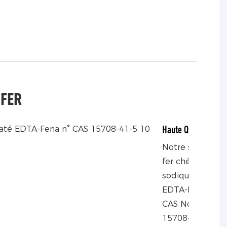
 FER
Haute Qualité
Notre sel de
fer chélaté
sodique
EDTA-Fena
CAS No
15708-41-5