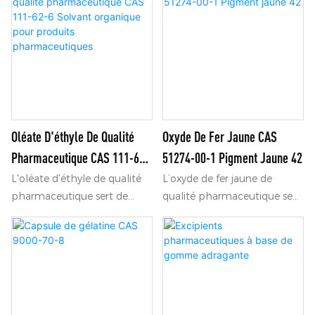
naturel pour l'alimentation,
présente sous forme de
les compléments
poudre blanche ou presque
alimentaires, les produits
blanche. Il gonfle dans l'eau,
pharmaceutiques et
formant une suspension, et
cosmétiques.
est insoluble dans l'éthanol
anhydre, l'éther, l'acétone ou
le toluène. Il est très
hygroscopique.
Oléate D'éthyle De Qualité
Oxyde De Fer Jaune CAS
Pharmaceutique CAS 111-62-
51274-00-1 Pigment Jaune 42
6 Solvant Organique Pour
L'oléate d'éthyle de qualité
L’oxyde de fer jaune de
pharmaceutique sert de
qualité pharmaceutique se
Produits Pharmaceutiques
solvant organique de haute
caractérise par une grande
pureté, largement utilisé
pureté, une faible teneur en
dans la formulation de
impuretés et une couleur
médicaments, la préparation
stable. Non toxique, il est
transdermique et la
largement utilisé comme
production d'onguents.
colorant dans les