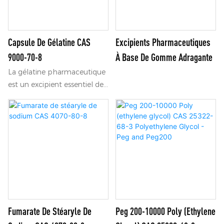
préparations
pharmaceutiques, les
produits de santé et les
emballages alimentaires.
Capsule De Gélatine CAS
Excipients Pharmaceutiques
9000-70-8
À Base De Gomme Adragante
La gélatine pharmaceutique
est un excipient essentiel de
l'industrie pharmaceutique,
reconnu pour sa pureté et sa
qualité supérieure. Elle est
principalement issue de
tissus conjonctifs animaux
rigoureusement sélectionnés,
tels que la peau et les os,
extraits grâce à de multiples
procédés de production
sophistiqués et rigoureux.
Fumarate De Stéaryle De
Peg 200-10000 Poly (ethylene
Elle se présente sous la