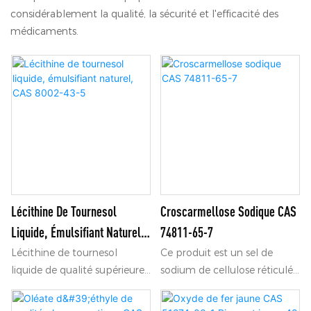
considérablement la qualité, la sécurité et l'efficacité des
médicaments.
Lécithine De Tournesol
Croscarmellose Sodique CAS
Liquide, Émulsifiant Naturel,
74811-65-7
CAS 8002-43-5
Lécithine de tournesol
Ce produit est un sel de
liquide de qualité supérieure,
sodium de cellulose réticulée
sans OGM. Un émulsifiant et
et partiellement
vecteur de nutriments
carboxyméthylée. Il se