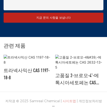
지금 문의 사항을 보냅니다
관련 제품
트라넥사믹산 CAS 1197-
고품질 2-브로모-4'-메
18-8
톡시아세토페논 CAS
2632-13-5
저작권 © 2025 Samreal Chemical |
사이트맵
|
개인정보처리방