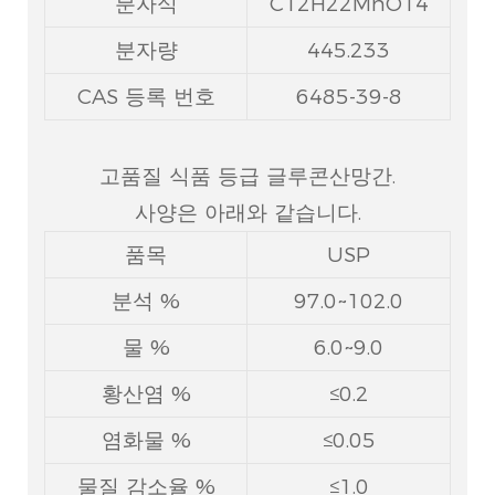
분자식
C12H22MnO14
분자량
445.233
CAS 등록 번호
6485-39-8
고품질 식품 등급 글루콘산망간.
사양은 아래와 같습니다.
품목
USP
분석 %
97.0~102.0
물 %
6.0~9.0
황산염 %
≤0.2
염화물 %
≤0.05
물질 감소율 %
≤1.0