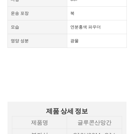
운송 포장
북
모습
연분홍색 파우더
영양 성분
광물
6485-39-8 망간 글루콘산염
제품 상세 정보
제품명
글루콘산망간