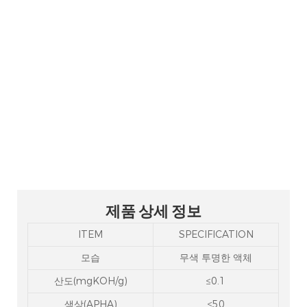
트리스(2-부톡시에틸) 포스
페이트 CAS 78-51-3 TBEP
트리(2-부톡시에틸)포스페이트는 난연성
가소제로, 주로 폴리우레탄 고무, 셀룰로
오스, 폴리비닐알코올 등의 난연 및 가소
화에 사용되며 우수한 저온성을 가지고
있다.
제품 상세 정보
ITEM
SPECIFICATION
모습
무색 투명한 액체
산도(mgKOH/g)
≤0.1
색상(APHA)
≤50