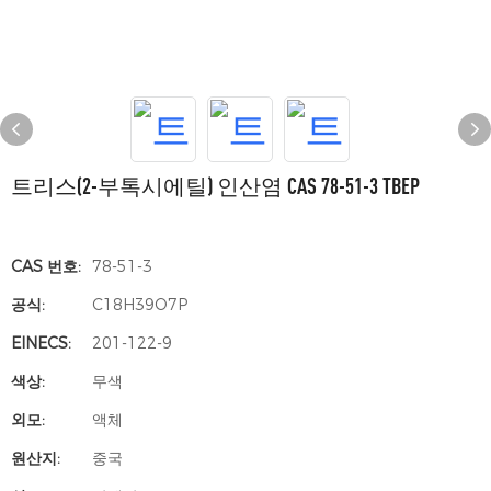
트리스(2-부톡시에틸) 인산염 CAS 78-51-3 TBEP
CAS 번호:
78-51-3
공식:
C18H39O7P
EINECS:
201-122-9
색상:
무색
외모:
액체
원산지:
중국