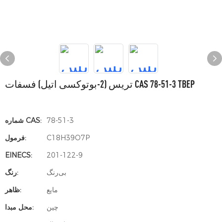
تریس (2-بوتوکسی اتیل) فسفات CAS 78-51-3 TBEP
78-51-3
شماره CAS:
C18H39O7P
فرمول:
EINECS:
201-122-9
بی‌رنگ
رنگ:
مایع
ظاهر:
چین
محل مبدا: