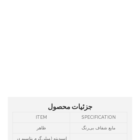
تریس (2-بوتوکسی اتیل)
فسفات CAS 78-51-3 TBEP
تری(2-بوتوکسی اتیل) فسفات یک نرم کننده
مقاوم در برابر شعله است که عمدتاً برای
مقاوم سازی در برابر شعله و نرم سازی
لاستیک پلی اورتان، سلولز، پلی وینیل الکل و
غیره استفاده می شود و خواص دمای پایین
خوبی دارد.
جزئیات محصول
ITEM
SPECIFICATION
مایع شفاف بی‌رنگ
ظاهر
اسیدیته (میلی‌گرم پتاسیم در