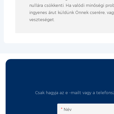
nullára csökkenti. Ha valódi minőségi pr
ingyenes árut küldünk Önnek cserére, vagy
veszteséget.
Csak hagyja az e -mailt vagy a telefon
Név