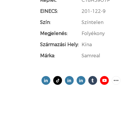
Képlet:
C18H39O7P
EINECS:
201-122-9
Szín:
Színtelen
Megjelenés:
Folyékony
Származási Hely:
Kína
Márka:
Samreal