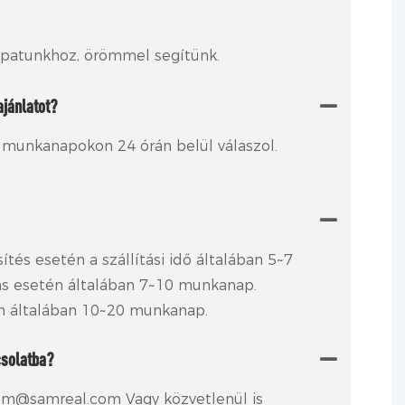
sapatunkhoz, örömmel segítünk.
jánlatot?
 munkanapokon 24 órán belül válaszol.
ítés esetén a szállítási idő általában 5~7
ás esetén általában 7~10 munkanap.
én általában 10~20 munkanap.
csolatba?
hem@samreal.com Vagy közvetlenül is