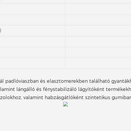
)
gál padlóviaszban és elasztomerekben található gyantákh
amint lángálló és fénystabilizáló lágyítóként termékek
szolokhoz, valamint habzásgátlóként szintetikus gumib