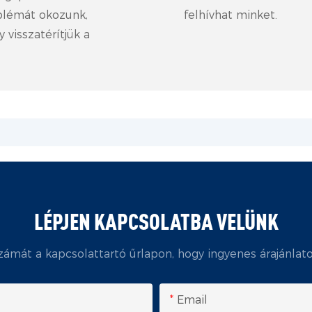
oblémát okozunk,
felhívhat minket.
 visszatérítjük a
LÉPJEN KAPCSOLATBA VELÜNK
számát a kapcsolattartó űrlapon, hogy ingyenes árajánlat
Email