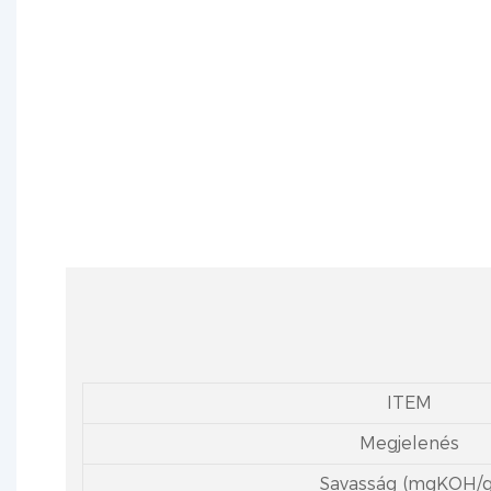
A tri(2-butoxietil)-foszfát egy égésgátl
lágyítására hasz
ITEM
Megjelenés
Savasság (mgKOH/g