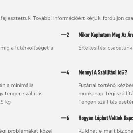
fejlesztettük. További információért kérjük, forduljon c
2
Mikor Kaphatom Meg Az Ára
 míg a futárköltséget a
Értékesítési csapatunk
4
Mennyi A Szállítási Idő?
én a minimális
Futárral történő kézbes
y tengeri szállítás
munkanap. Légi szállít
5 kg.
Tengeri szállítás eset
6
Hogyan Léphet Velünk Kap
ségi problémákat közel
Küldhet e-mailt:biz.c