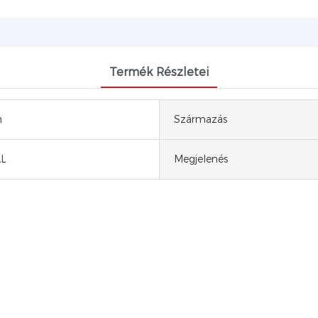
Termék Részletei
n
Származás
L
Megjelenés
RISZ(2-BUTOXIETIL)-FOSZFÁT CAS 78-51-3 TB