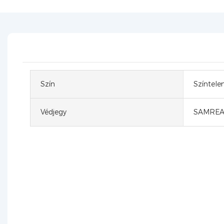
Szín
Színtele
Védjegy
SAMREA
T