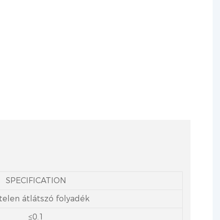
, polivinil-alkohol stb. égésgátlására és
kkal rendelkezik.
SPECIFICATION
telen átlátszó folyadék
≤0.1