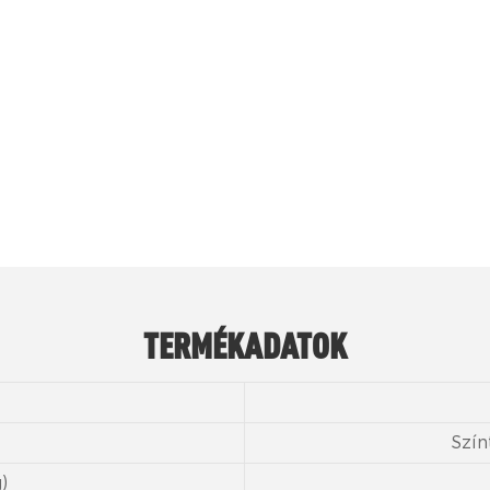
ó lágyító, amelyet főként poliuretán gumi, cellulóz
nálnak, és jó alacsony hőmérsékleti tulajdonságo
TERMÉKADATOK
Szín
)