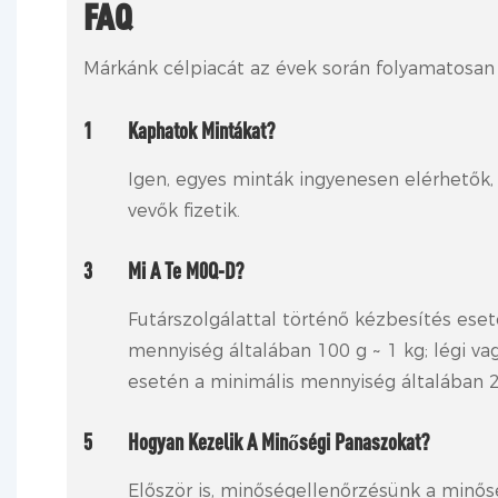
FAQ
Márkánk célpiacát az évek során folyamatosan 
1
Kaphatok Mintákat?
Igen, egyes minták ingyenesen elérhetők,
vevők fizetik.
3
Mi A Te M0Q-D?
Futárszolgálattal történő kézbesítés eset
mennyiség általában 100 g ~ 1 kg; légi vag
esetén a minimális mennyiség általában 2
5
Hogyan Kezelik A Minőségi Panaszokat?
Először is, minőségellenőrzésünk a minő