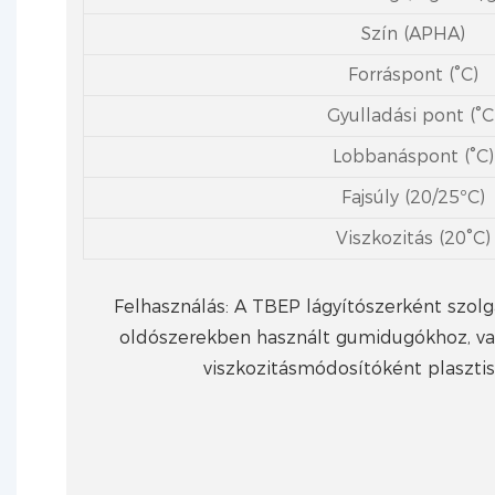
Szín (APHA)
Forráspont (°C)
Gyulladási pont (°C
Lobbanáspont (°C)
Fajsúly ​​(20/25ºC)
Viszkozitás (20°C)
Felhasználás: A TBEP lágyítószerként szol
oldószerekben használt gumidugókhoz, val
viszkozitásmódosítóként plaszti