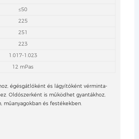
≤50
225
251
223
1.017-1.023
12 mPas
oz, égésgátlóként és lágyítóként vérminta-
hez. Oldószerként is működhet gyantákhoz,
an, műanyagokban és festékekben.