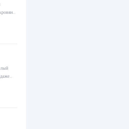
й
кровяная
 красные
елто-
.
елый
 даже