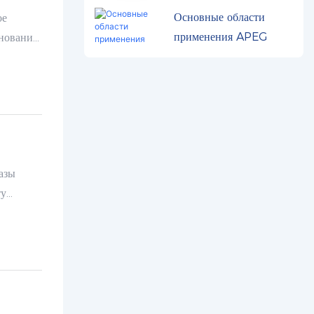
Основные области
ое
применения APEG
снование
как
точно
азы
ту
ективно
,
плесень