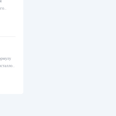
я
ого
S —
ормулу
исталлов