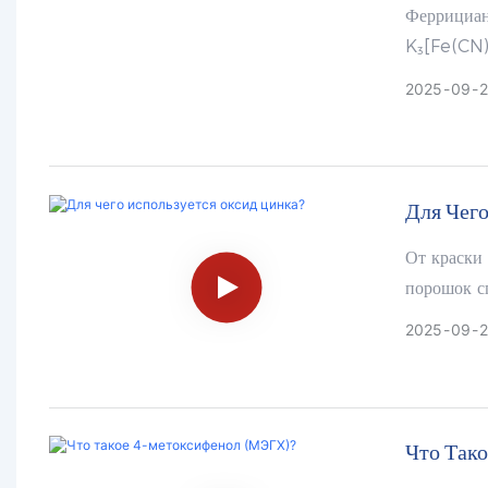
Феррициан
K₃[Fe(CN)₆
соль. Его 
2025
09
кристаллы,
зеленый ц
Для Чег
От краски 
порошок сп
борется с 
2025
09
2
Что Так