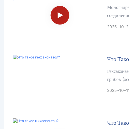
Моногидра
соединение
(pK b = -
2025
10
2
гидроксид 
едкий, что
Что Тако
Гексаконаз
грибов (о
широкого 
2025
10
1
предотвра
грибковое
Cercospor
Что Так