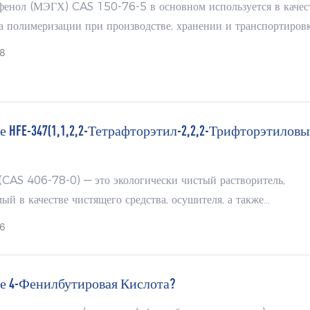
фенол (МЭГХ) CAS 150-76-5 в основном используется в качес
а полимеризации при производстве, хранении и транспортиров
мономеров, таких как акрилонитрил, акриловая кислота и ее э
8
криловая кислота и ее эфиры.
е HFE-347(1,1,2,2-Тетрафторэтил-2,2,2-Трифторэтилов
CAS 406-78-0) — это экологически чистый растворитель,
ый в качестве чистящего средства, осушителя, а также
льного средства для удаления пыли или неконденсируемых газо
6
е 4-Фенилбутировая Кислота?