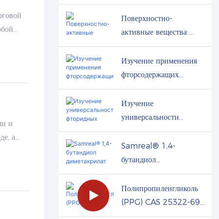
рговой
Поверхностно-
обой
активные вещества:
«универсальная
молекула» от бытовой
Изучение применения
химии до
фторсодержащих
промышленности
химикатов и тенденций
рынка
Изучение
универсальности
ми и
фторидных жидкостей
е, а
Samreal® 1,4-
естве
бутандиол
м.
диметакрилат
Использование
Полипропиленгликоль
(PPG) CAS 25322-69-
4