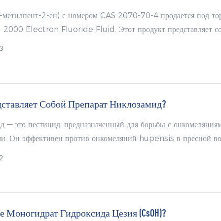
-метилпент-2-ен) с номером CAS 2070-70-4 продается под то
 2000 Electron Fluoride Fluid. Этот продукт представляет с
 и не имеющее запаха средство для очистки электроники с
3
ными электроизоляционными свойствами. Кроме того, он может
ться в качестве фторуглеродного растворителя и охлаждающей
дставляет Собой Препарат Никлозамид?
д — это пестицид, предназначенный для борьбы с онкомеляния
и. Он эффективен против онкомеляний hupensis в пресной вод
ив тел и яиц улиток. Кроме того, его можно использовать в кач
2
нтного средства для уничтожения тений сагинат и тений солиу
е Моногидрат Гидроксида Цезия (CsOH)?