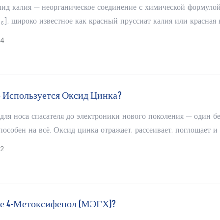
ид калия — неорганическое соединение с химической формуло
], широко известное как красный пруссиат калия или красная 
молекулярная масса составляет 329,24, и он представляет собой
24
 растворимые в воде. Его водный раствор имеет желтый или ж
вет и содержит феррицианидный комплексный ион [Fe(CN)₆]³⁻
о Используется Оксид Цинка?
для носа спасателя до электроники нового поколения — один б
особен на всё. Оксид цинка отражает, рассеивает, поглощает и
микробами в наномасштабах.
2
ое 4-Метоксифенол (МЭГХ)?