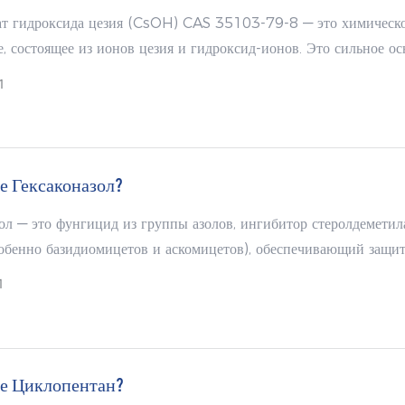
т гидроксида цезия (CsOH) CAS 35103-79-8 — это химическ
, состоящее из ионов цезия и гидроксид-ионов. Это сильное о
1,76), подобно другим гидроксидам щелочных металлов, таким 
1
натрия и гидроксид калия. Фактически, гидроксид цезия доста
бы быстро разъедать стекло.
е Гексаконазол?
ол — это фунгицид из группы азолов, ингибитор стеролдеметил
собенно базидиомицетов и аскомицетов), обеспечивающий защи
спектра действия и устраняющий целевые заболевания. Он эфф
1
щает мучнистую росу и поражение бактериями рода Inaequalis
 поражение винограда, ржавчину кофейных зерен Mortierella, 
a на арахисе.
ое Циклопентан?