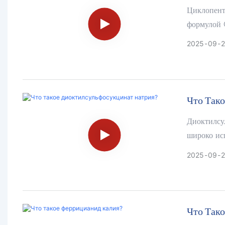
Циклопент
формулой C
растворима
2025
09
бензол, че
пенообразо
анализа.
Что Так
Диоктилсу
широко исп
2025
09
Что Так