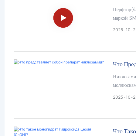
Перфтор(4
маркой SM
бесцветное
2025
10
2
превосход
использова
жидкости.
Что Пре
Никлозами
моллюскам
также прот
2025
10
2
антигельми
Что Тако