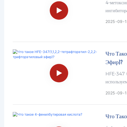
4-метокси
ингибитор
виниловых 
2025
09
1
также мета
Что Тако
Эфир)?
HFE-347 (
используем
вспомогате
2025
09
1
Что Тако