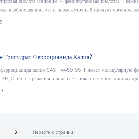
тировая кислота (синоним: 4-фенилбутановая кислота) — важна
ская карбоновая кислота и промежуточный продукт органическ
Ее регистрационный номер в CAS — 1821-12-1, номер в EINEC
5
, молекулярная формула — C₁₀H₁₂O₂.
ое Тригидрат Ферроцианида Калия?
 ферроцианида калия CAS 14459-95-1 имеет молекулярную ф
·3H₂O. Он встречается в виде светло-желтых моноклинных кр
ка с относительной плотностью 1,85.
09