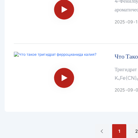
4-Фенилбу
ароматиче
синтеза. 
2025
09
1
217-341-8
Что Так
Тригидрат
K₄Fe(CN)₆
или порош
2025
09
1
2