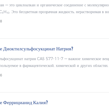
ан — это циклоалкан и органическое соединение с молекулярн
₅H₁₀. Это бесцветная прозрачная жидкость, нерастворимая в во
я в большинстве органических растворителей, таких как этанол
28
тыреххлористый углерод и ацетон. В основном используется в к
вателя, растворителя и стандартного вещества для хроматограф
ое Диоктилсульфосукцинат Натрия?
льфосукцинат натрия CAS 577-11-7 — важное химическое вещ
ользуемое в фармацевтической, химической и других областях.
26
ое Феррицианид Калия?