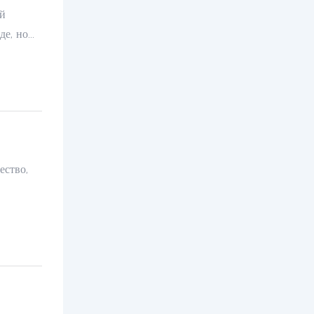
ой
де, но
, эфир,
ачестве
ического
ество,