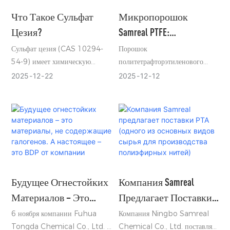
пестицидной и
Что Такое Сульфат
Микропорошок
фармацевтической
Цезия?
Samreal PTFE:
промышленности.
Мгновенное
Сульфат цезия (CAS 10294-
Порошок
54-9) имеет химическую
политетрафторэтиленового
Повышение
формулу Cs₂SO₄,
воска, также известный как
2025
12
22
2025
12
12
Эффективности Для
молекулярную массу 361,87 и
микропорошок
Пластмасс, Чернил И
температуру плавления 1019
политетрафторэтилена,
Покрытий.
°C. Характеризуется
представляет собой
кристаллической структурой
высокоэффективную
без запаха и негигроскопичен в
многофункциональную
нормальных условиях, что
промышленную добавку.
является преимуществом при
Обладая превосходной
хранении и транспортировке. В
устойчивостью к высоким и
Будущее Огнестойких
Компания Samreal
отличие от многих других
низким температурам,
Материалов – Это
Предлагает Поставки
солей цезия, Cs₂SO₄ обладает
химической коррозии, высокой
Материалы, Не
PTA (одного Из
6 ноября компании Fuhua
Компания Ningbo Samreal
исключительной
износостойкостью и стабильной
Tongda Chemical Co., Ltd. и
Chemical Co., Ltd. поставляет
Содержащие
Основных Видов
стабильностью, что делает его
физико-химической