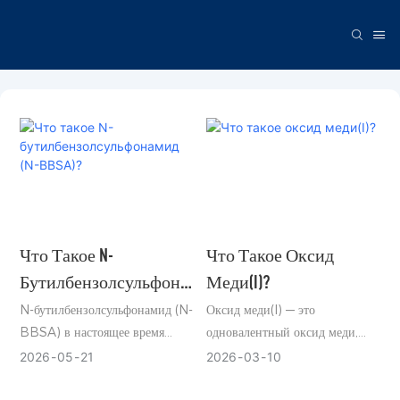
Что Такое N-
Что Такое Оксид
Бутилбензолсульфона
Меди(I)?
Мид (N-BBSA)?
N-бутилбензолсульфонамид (N-
Оксид меди(I) — это
BBSA) в настоящее время
одновалентный оксид меди,
является одним из наиболее
представляющий собой ярко-
2026
05
21
2026
03
10
широко используемых и
красный порошкообразный
эффективных
твердый продукт. Он