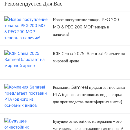
Рекомендуется Для Вас
выставочном центре. Одним из
ведущих экспонентов стала
компания NINGBO
Новое поступление товара: PEG 200
SAMREAL CHEMICAL CO.,
MO & PEG 200 MOP теперь в
LTD.
наличии!
ICIF China 2025: Samreal блистает на
мировой арене
Компания Samreal предлагает поставки
PTA (одного из основных видов сырья
для производства полиэфирных нитей)
Будущее огнестойких материалов – это
материалы, не содержащие галогенов. А