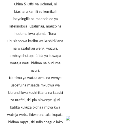
China & Ofisi ya Uchumi, ni
biashara kamili ya kemikali
inayoingiliana maendeleo ya
kiteknolojia, uzalishaji, mauzo na
huduma kwa ujumla. Tuna
uhusiano wa karibu wa kushirikiana
na wazalishaji wengi wazuri,
ambayo hutupa faida ya kuwapa
wateja wetu bidhaa na huduma
nzuri.
Na timu ya wataalamu na wenye
uzoefu na msaada mkubwa wa
kiufundi kwa kushirikiana na taasisi
za utafiti, sisi pia ni wenye ujuzi
katika kukuza bidhaa mpya kwa
wateja wetu. Ikiwa unataka kupata
bidhaa mpya, sisi ndio chaguo lako