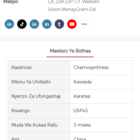
Malipo:
L/C,D/A,D/P,T/T,Western
Union,MoneyGram,OA
Maelezo Ya Bidhaa
Rasilimali
Chemosynthesis
Mbinu Ya Uhifadhi
Kawaida
Nyenzo Za Ufungashaji
Karatasi
Kiwango
USP43
Muda Wa Kukaa Rafu
3 miaka
Asili
China