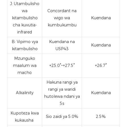
J: Utambulisho
wa
Concordant na
kitambulisho
wigo wa
Kuendana
cha kuvutia-
kumbukumbu
infrared
B: Vipimo vya
Kuendana na
Kuendana
kitambulisho
USP43
Mzunguko
maalum wa
+25.0°~+27.5°
+26.7°
macho
Hakuna rangi ya
rangi ya waridi
Alkalinity
Kuendana
hutolewa ndani ya
5s
Kupoteza kwa
Sio zaidi ya 5.0%
2.5%
kukausha