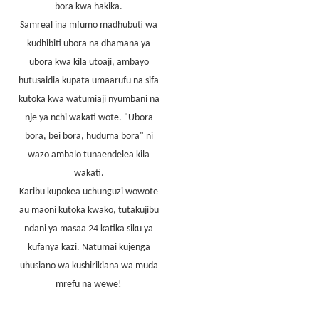
bora kwa hakika.
Samreal ina mfumo madhubuti wa
kudhibiti ubora na dhamana ya
ubora kwa kila utoaji, ambayo
hutusaidia kupata umaarufu na sifa
kutoka kwa watumiaji nyumbani na
nje ya nchi wakati wote. "Ubora
bora, bei bora, huduma bora" ni
wazo ambalo tunaendelea kila
wakati.
Karibu kupokea uchunguzi wowote
au maoni kutoka kwako, tutakujibu
ndani ya masaa 24 katika siku ya
kufanya kazi. Natumai kujenga
uhusiano wa kushirikiana wa muda
mrefu na wewe!