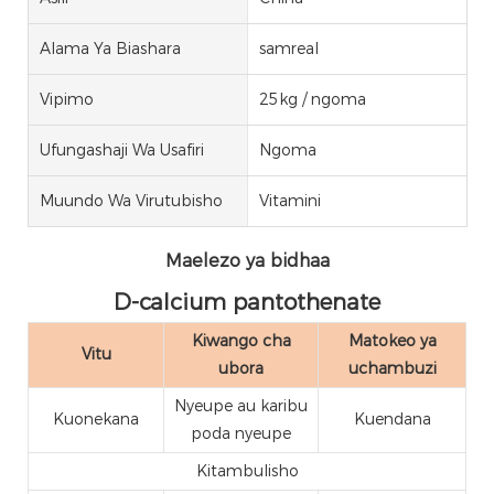
Alama Ya Biashara
samreal
Vipimo
25kg / ngoma
Ufungashaji Wa Usafiri
Ngoma
Muundo Wa Virutubisho
Vitamini
Maelezo ya bidhaa
D-calcium pantothenate
Kiwango cha
Matokeo ya
Vitu
ubora
uchambuzi
Nyeupe au karibu
Kuonekana
Kuendana
poda nyeupe
Kitambulisho