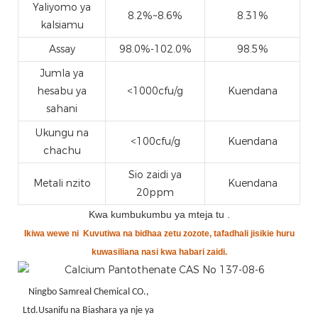
Yaliyomo ya
8.2%~8.6%
8.31%
kalsiamu
Assay
98.0%-102.0%
98.5%
Jumla ya
hesabu ya
<1000cfu/g
Kuendana
sahani
Ukungu na
<100cfu/g
Kuendana
chachu
Sio zaidi ya
Metali nzito
Kuendana
20ppm
Kwa kumbukumbu ya mteja tu
.
Ikiwa wewe ni
Kuvutiwa na bidhaa zetu zozote, tafadhali jisikie huru
kuwasiliana nasi kwa habari zaidi.
Ningbo Samreal Chemical CO.,
Ltd.Usanifu na Biashara ya nje ya