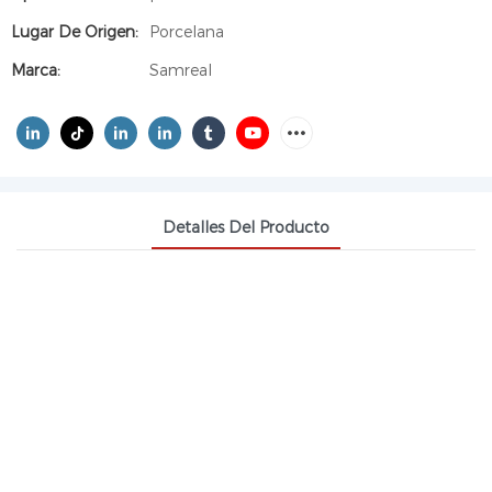
Lugar De Origen:
Porcelana
Marca:
Samreal
Detalles Del Producto
PARACETAMOL DE ALTA
PUREZA 99% MÍN., GRADO
FARMACÉUTICO,
ACETAMINOFÉN CAS 103-90-2