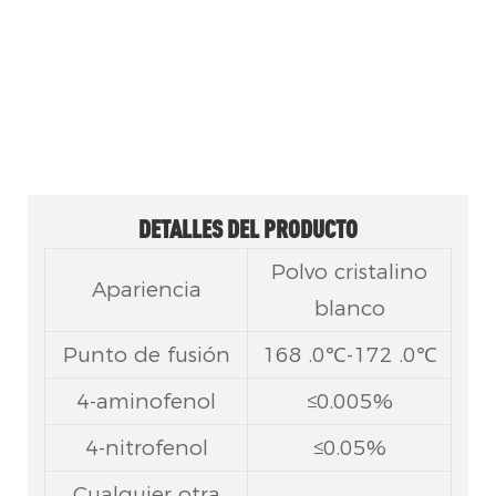
Un intermediario farmacéutico clave
ampliamente utilizado en
formulaciones antipiréticas y
analgésicas.
DETALLES DEL PRODUCTO
Polvo cristalino
Apariencia
blanco
Punto de fusión
168 .0℃-172 .0℃
4-aminofenol
≤0.005%
4-nitrofenol
≤0.05%
Cualquier otra