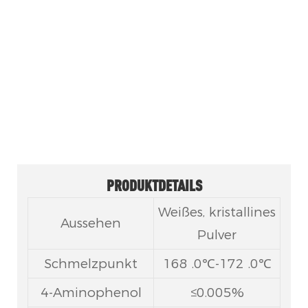
2
Ein wichtiges pharmazeutisches
Zwischenprodukt, das in
antipyretischen und analgetischen
Präparaten weit verbreitet ist.
PRODUKTDETAILS
Weißes, kristallines
Aussehen
Pulver
Schmelzpunkt
168 .0℃-172 .0℃
4-Aminophenol
≤0.005%