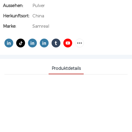
Aussehen:
Pulver
Herkunftsort:
China
Marke:
Samreal
Produktdetails
HOCHREINES PARACETAMOL
(MIND. 99 %),
PHARMAZEUTISCHE QUALITÄT,
ACETAMINOPHEN CAS 103-90-