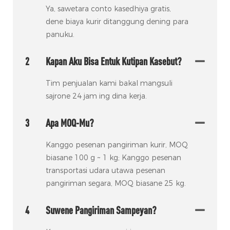
Ya, sawetara conto kasedhiya gratis,
dene biaya kurir ditanggung dening para
panuku.
2
Kapan Aku Bisa Entuk Kutipan Kasebut?
Tim penjualan kami bakal mangsuli
sajrone 24 jam ing dina kerja.
3
Apa MOQ-Mu?
Kanggo pesenan pangiriman kurir, MOQ
biasane 100 g ~ 1 kg; Kanggo pesenan
transportasi udara utawa pesenan
pangiriman segara, MOQ biasane 25 kg.
4
Suwene Pangiriman Sampeyan?