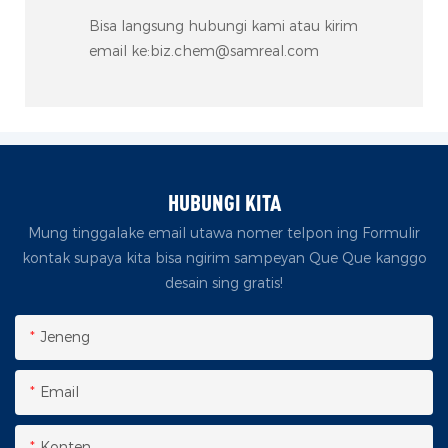
Bisa langsung hubungi kami atau kirim
email ke:biz.chem@samreal.com
HUBUNGI KITA
Mung tinggalake email utawa nomer telpon ing Formulir
kontak supaya kita bisa ngirim sampeyan Que Que kanggo
desain sing gratis!
Jeneng
Email
Konten