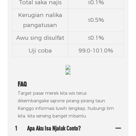
Total saka najis
≤0.1%
Kerugian nalika
≤0.5%
pangatusan
Awu sing disulfat
≤0.1%
Uji coba
99.0-101.0%
FAQ
Target pasar merek kita wis terus
dikembangake sajrone pirang-pirang taun.
Kanggo informasi luwih lengkap, hubungi tim
kita, kita seneng banget mbantu.
1
Apa Aku Isa Njaluk Conto?