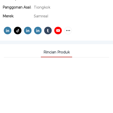
Panggonan Asal:
Tiongkok
Merek:
Samreal
Rincian Produk
PARASETAMOL KEMURNIAN
TINGGI 99% MIN, KELAS
FARMASI, ASETAMINOFEN CAS
103-90-2