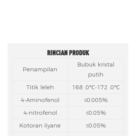
Senyawa antara farmasi utama sing
digunakake sacara wiyar ing
formulasi antipiretik lan analgesik.
RINCIAN PRODUK
Bubuk kristal
Penampilan
putih
Titik leleh
168 .0℃-172 .0℃
4-Aminofenol
≤0.005%
4-nitrofenol
≤0.05%
Kotoran liyane
≤0.05%