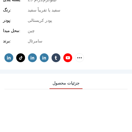
سفید یا تقریباً سفید
رنگ:
پودر کریستالی
پودر:
چین
محل مبدا:
سامرئال
برند:
جزئیات محصول
کتوپروفن (CAS 22071-15-4) |
API و واسطه آلی برای ضد