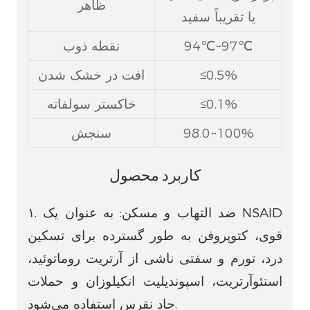
ظاهر
یا تقریباً سفید
94℃~97℃
نقطه ذوب
≤0.5%
افت در خشک شدن
≤0.1%
خاکستر سولفاته
98.0~100%
سنجش
کاربرد محصول
۱. ضد التهاب و مسکن: به عنوان یک NSAID
قوی، کتوپروفن به طور گسترده برای تسکین
درد، تورم و سفتی ناشی از آرتریت روماتوئید،
استئوآرتریت، اسپوندیلیت انکیلوزان و حملات
حاد نقرس استفاده می‌شود.