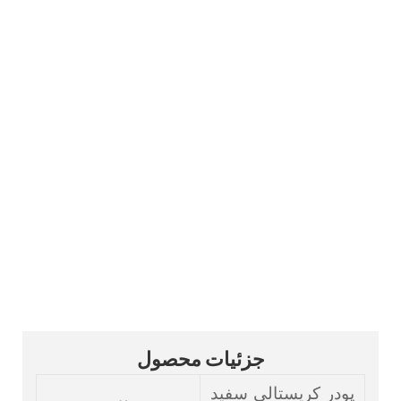
التهاب
کتوپروفن (CAS 22071-15-4) یک API با
خلوص بالا و واسطه آلی است که به طور
گسترده به عنوان یک داروی ضد التهاب غیر
استروئیدی (NSAID) برای تسکین درد و
فرمولاسیون‌های ضد التهاب استفاده
می‌شود. ما محصولات با کیفیت قابل اعتماد
را با مشارکت پایدار تولیدکنندگان و خدمات
صادراتی حرفه‌ای عرضه می‌کنیم.
جزئیات محصول
پودر کریستالی سفید