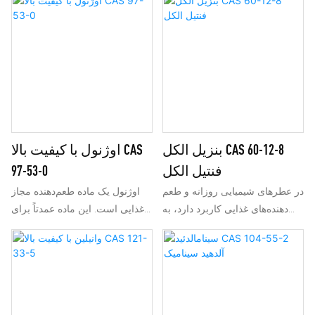
قابلیت‌های عالی امولسیون‌کنندگی،
عالی در خیساندن و نفوذ، مقاوم در
روان‌کنندگی و پراکندگی خود
برابر قلیا و به راحتی زیست
شناخته شده‌اند. آن‌ها به عنوان
تخریب پذیر، که به طور گسترده در
افزودنی‌های مهم در فرمولاسیون
تمیز کردن صنعتی، فرمولاسیون
محصولات در طیف وسیعی از
های شیمیایی روزانه و کمکی های
صنایع عمل می‌کنند.
کشاورزی استفاده می شود.
بنزیل الکل CAS 60-12-8
اوژنول با کیفیت بالا CAS
فنتیل الکل
97-53-0
در عطرهای شیمیایی روزانه و طعم
اوژنول یک ماده طعم‌دهنده مجاز
دهنده‌های غذایی کاربرد دارد، به
غذایی است. این ماده عمدتاً برای
طور گسترده برای فرموله کردن
فرموله کردن طعم‌های نعناع، ​​آجیل
عطرهای صابون و عطرهای آرایشی
و غذاهای تند و همچنین طعم‌های
استفاده می‌شود.
تنباکو استفاده می‌شود. همچنین
می‌تواند برای تهیه عطرهای میخک
مانند و برای سنتز ایزواوژنول،
وانیلین و سایر مشتقات استفاده