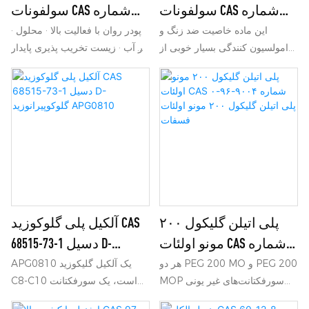
سولفونات CAS شماره
سولفونات CAS شماره
25155-30-0
68411-30-3
این ماده خاصیت ضد زنگ و
· پودر روان با فعالیت بالا · محلول
امولسیون کنندگی بسیار خوبی از
در آب · زیست تخریب پذیری پایدار
خود نشان می‌دهد. به عنوان
· سمیت کم و تحریک پوستی کم ·
سورفکتانت آنیونی، می‌توان از آن
عملکرد کف کنندگی بالا در آب
به عنوان شوینده، روان‌کننده،
سخت، شرایط اسیدی و قلیایی
امولسیفایر و ضد زنگ نیز استفاده
کرد.
پلی اتیلن گلیکول ۲۰۰
آلکیل پلی گلوکوزید CAS
مونو اولئات CAS شماره
68515-73-1 دسیل D-
۹۰۰۴-۹۶-۰ پلی اتیلن
گلوکوپیرانوزید APG0810
هر دو PEG 200 MO و PEG 200
APG0810 یک آلکیل گلیکوزید
MOP سورفکتانت‌های غیر یونی
C8-C10 است، یک سورفکتانت
گلیکول ۲۰۰ مونو اولئات
همه‌کاره‌ای هستند که به دلیل
غیر یونی سبز گیاهی با عملکرد
فسفات