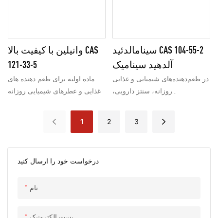
شود. علاوه بر این، به عنوان یک
حشره‌کش و نگهدارنده عمل
می‌کند و اثرات دارویی از جمله
فعالیت ضد باکتریایی و اثر کاهش
سینامالدئید CAS 104-55-2
وانیلین با کیفیت بالا CAS
فشار خون دارد.
آلدهید سینامیک
121-33-5
در طعم‌دهنده‌های شیمیایی و غذایی
ماده اولیه برای طعم دهنده های
روزانه، سنتز دارویی،
غذایی و عطرهای شیمیایی روزانه
مهارکننده‌های خوردگی و سایر
زمینه‌ها استفاده می‌شود.
1
2
3
درخواست خود را ارسال کنید
نام
پست الکترونیک