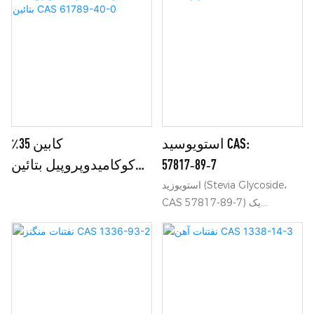
استویوسید CAS:
کابین 35٪
57817‑89‑7
کوکامیدوپروپیل بتائین
CAS 61789-40-0
استویوزید (Stevia Glycoside،
CAS 57817-89-7) یک
شیرین‌کننده طبیعی بدون کالری
است که از برگ‌های گیاه استویا
ربادیانا استخراج می‌شود. این
شیرین‌کننده دارای شیرینی بالا،
عملکرد پایدار و حلالیت خوب در
آب است. به طور گسترده در مواد