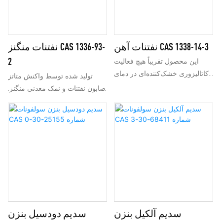
غذایی، نوشیدنی‌ها و محصولات
مراقبت‌های بهداشتی به عنوان
جایگزین شکر استفاده می‌شود.
نفتنات آهن CAS 1338-14-3
نفتنات منگنز CAS 1336-93-
2
این محصول تقریباً هیچ فعالیت
کاتالیزوری خشک‌کننده‌ای در دمای
تولید شده توسط واکنش متاتز
محیط نشان نمی‌دهد، اما عملکرد
صابون نفتنات و نمک معدنی منگنز.
خشک‌کنندگی عالی برای رنگ‌ها در
عملکرد خشک شوندگی خوب برای
شرایط دمای بالا ارائه می‌دهد.
رنگ‌ها، محلول در روغن معدنی با
می‌توان از آن به عنوان خشک‌کن
اشتعال بالا، پایدار برای
برای پوشش‌ها و همچنین به عنوان
خشک‌کن‌های جوهر خشک شونده
کمک احتراق برای سوخت‌های
اکسیداتیو.
سنگین استفاده کرد.
سدیم آلکیل بنزن
سدیم دودسیل بنزن