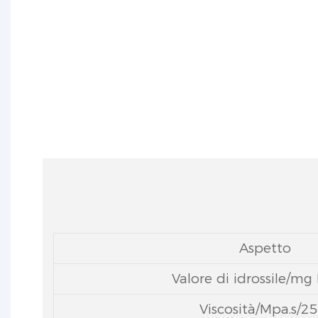
produzione di schiume poliuretaniche
Aspetto
Valore di idrossile/m
Viscosità/Mpa.s/2