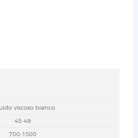
e la capacità portante e le proprietà
uido viscoso bianco
45-49
700-1500