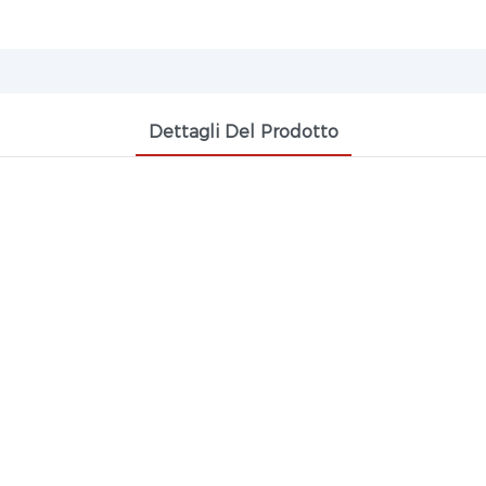
Dettagli Del Prodotto
ONTENUTO DI SOLIDI DEL 15%, COPOLIM
LASTRE
 a base di copolimero innestato stirene-acriloni