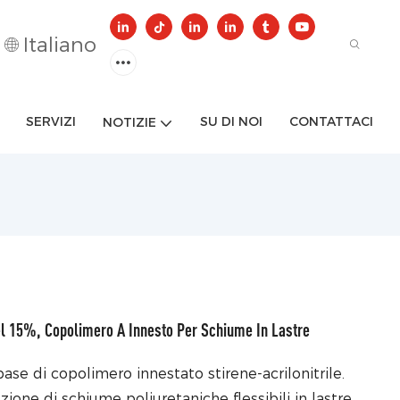
Italiano
SERVIZI
SU DI NOI
CONTATTACI
NOTIZIE
 Del 15%, Copolimero A Innesto Per Schiume In Lastre
ase di copolimero innestato stirene-acrilonitrile.
ne di schiume poliuretaniche flessibili in lastre,