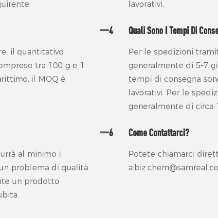
uirente.
lavorativi.
4
Quali Sono I Tempi Di Cons
e, il quantitativo
Per le spedizioni trami
mpreso tra 100 g e 1
generalmente di 5-7 gior
arittimo, il MOQ è
tempi di consegna sono
lavorativi. Per le sped
generalmente di circa 1
6
Come Contattarci?
durrà al minimo i
Potete chiamarci diret
e un problema di qualità
a:biz.chem@samreal.c
ente un prodotto
ubita.