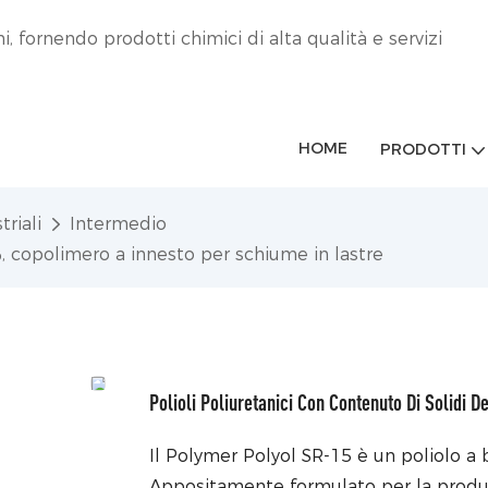
 fornendo prodotti chimici di alta qualità e servizi
HOME
PRODOTTI
triali
Intermedio
%, copolimero a innesto per schiume in lastre
Polioli Poliuretanici Con Contenuto Di Solidi
Il Polymer Polyol SR-15 è un poliolo a b
Appositamente formulato per la produzio