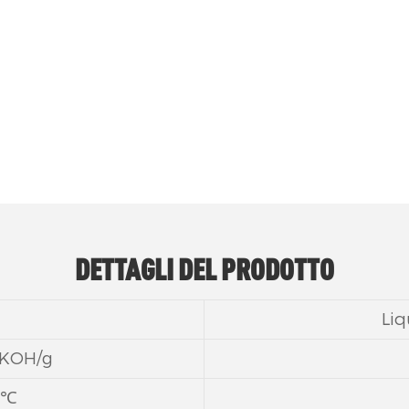
 flessibili in lastre, migliora significativament
meccaniche delle schiume poliuretaniche finali.
DETTAGLI DEL PRODOTTO
Liq
g KOH/g
5℃